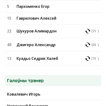
5
Пархоменко Егор
15
Гаврилович Алексей
22
Шукуров Алимардон
(59 ')
49
Джигеро Александр
(68 ')
13
Куадьо Седрик Халеб
(76 ')
Галоўны трэнер
Ковалевич Игорь
Невинский Владимир