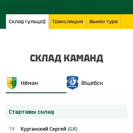
Склад гульцоў
Трансляцыя
Вынікі тура
СКЛАД КАМАНД
Нёман
Віцебск
Стартавы склад
19
Курганский Сергей
(GK)