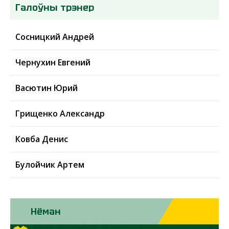
Галоўны трэнер
Сосницкий Андрей
Чернухин Евгений
Васютин Юрий
Грищенко Александр
Ковба Денис
Булойчик Артем
Нёман