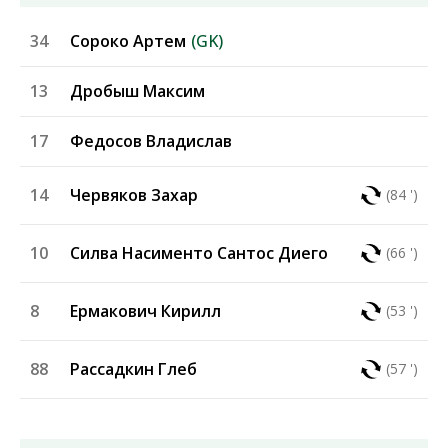
34
Сороко Артем
(GK)
13
Дробыш Максим
17
Федосов Владислав
14
Червяков Захар
(84 ')
10
Силва Насименто Сантос Диего
(66 ')
8
Ермакович Кирилл
(53 ')
88
Рассадкин Глеб
(57 ')