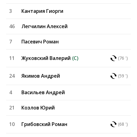
3
Кантария Гиорги
46
Легчилин Алексей
7
Пасевич Роман
11
Жуковский Валерий
(C)
(76 ')
24
Якимов Андрей
(59 ')
4
Васильев Андрей
21
Козлов Юрий
10
Грибовский Роман
(68 ')