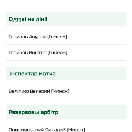
Суддзі на лініі
Гетиков Андрей (Гомель)
Гетиков Виктор (Гомель)
Інспектар матча
Величко Валерий (Минск)
Рэзервовы арбітр
Онихимовский Виталий (Минск)