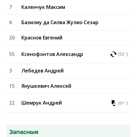
7
Каленчук Максим
6
Базилиу да Силва Жулио Сезар
20
Краснов Евгений
55
Ксенофонтов Александр
(53 ')
3
Лебедев Андрей
15
Янушкевич Алексей
22
Шемрук Андрей
(61 ')
Запасныя