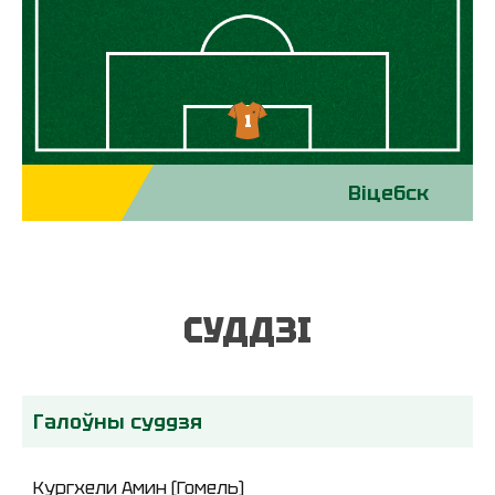
1
Віцебск
СУДДЗІ
Галоўны суддзя
Кургхели Амин (Гомель)