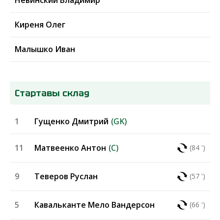
Киреня Олег
Малышко Иван
Стартавы склад
1
Гущенко Дмитрий
(GK)
11
Матвеенко Антон
(C)
(84 ')
9
Теверов Руслан
(57 ')
5
Кавальканте Мело Вандерсон
(66 ')