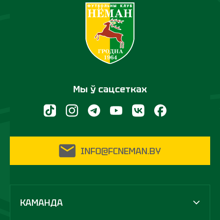
Мы ў сацсетках
INFO@FCNEMAN.BY
КАМАНДА