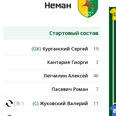
Неман
4
2
2
1
1
1
1
Стартовый состав
(GK)
Курганский Сергей
19
Кантария Гиорги
3
Легчилин Алексей
46
Пасевич Роман
7
(C)
Жуковский Валерий
11
(76 ')
2
5
2
1
1