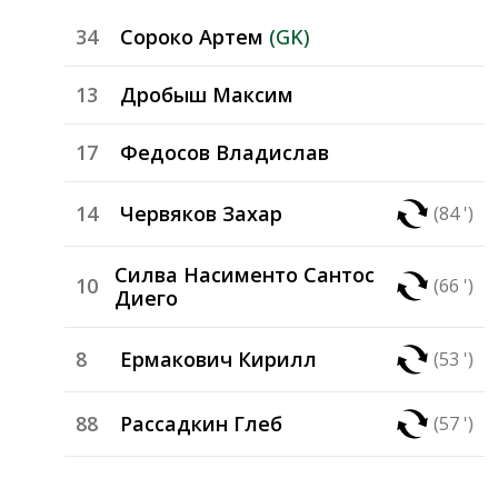
34
Сороко Артем
(GK)
13
Дробыш Максим
17
Федосов Владислав
14
Червяков Захар
(84 ')
Силва Насименто Сантос
10
(66 ')
Диего
8
Ермакович Кирилл
(53 ')
88
Рассадкин Глеб
(57 ')