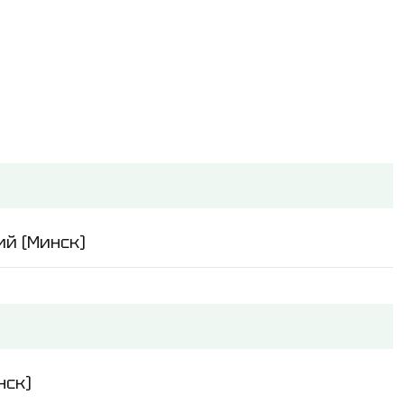
й (Минск)
нск)