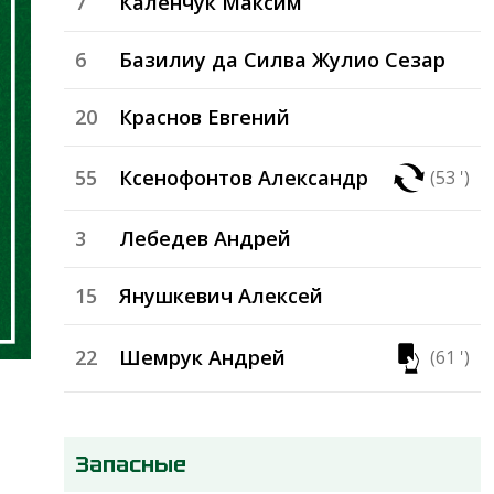
7
Каленчук Максим
6
Базилиу да Силва Жулио Сезар
20
Краснов Евгений
55
Ксенофонтов Александр
(53 ')
3
Лебедев Андрей
15
Янушкевич Алексей
22
Шемрук Андрей
(61 ')
Запасные