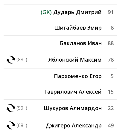
(GK)
Дударь Дмитрий
91
Шигайбаев Эмир
8
Бакланов Иван
88
Яблонский Максим
78
(88 ')
Пархоменко Егор
5
Гаврилович Алексей
15
Шукуров Алимардон
22
(59 ')
Джигеро Александр
49
(68 ')