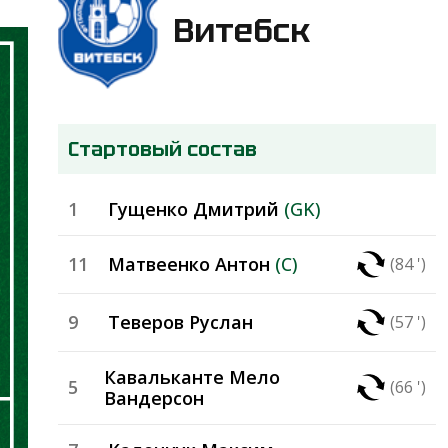
Витебск
Стартовый состав
1
Гущенко Дмитрий
(GK)
11
Матвеенко Антон
(C)
(84 ')
9
Теверов Руслан
(57 ')
Кавальканте Мело
5
(66 ')
Вандерсон