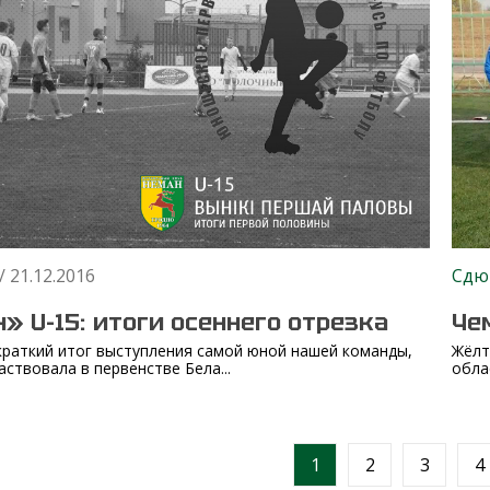
/ 21.12.2016
Сдю
» U-15: итоги осеннего отрезка
Че
раткий итог выступления самой юной нашей команды,
Жёлт
аствовала в первенстве Бела...
обла
1
2
3
4