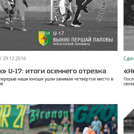
/ 29.12.2016
Сдю
» U-17: итоги осеннего отрезка
«Н
перерыв наши юноши ушли занимая четвёртое место в
Посл
пе
свое