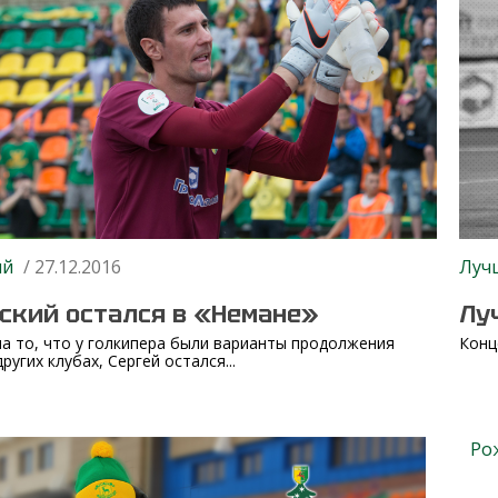
Луч
ий
/ 27.12.2016
Лу
ский остался в «Немане»
Конц
а то, что у голкипера были варианты продолжения
ругих клубах, Сергей остался...
Ро