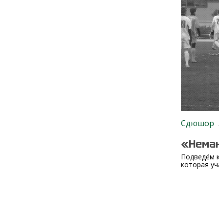
Сдюшор
«Неман
Подведём к
которая уч