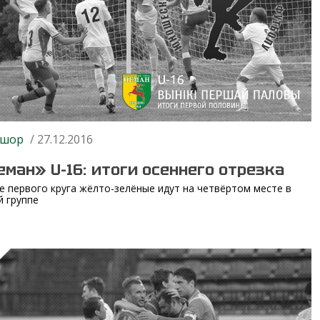
шор
/ 27.12.2016
еман» U-16: итоги осеннего отрезка
е первого круга жёлто-зелёные идут на четвёртом месте в
й группе