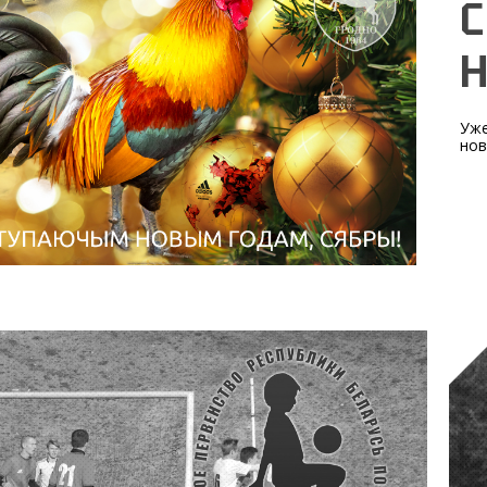
Н
Уже
нов