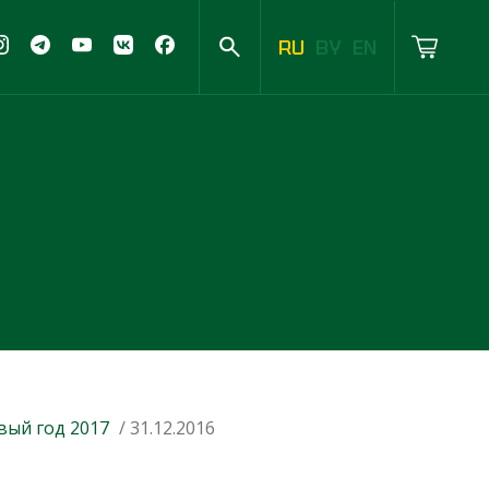
RU
BY
EN
вый год 2017
/ 31.12.2016