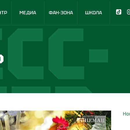
СС-
НТР
МЕДИА
ФАН-ЗОНА
ШКОЛА
р
НТР
Но