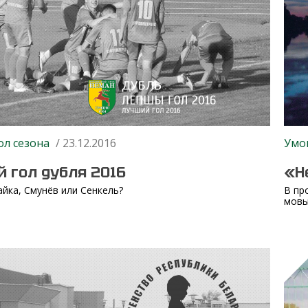
ол сезона
/ 23.12.2016
Умо
 гол дубля 2016
«Н
айка, Смунёв или Сенкель?
В пр
мовы»