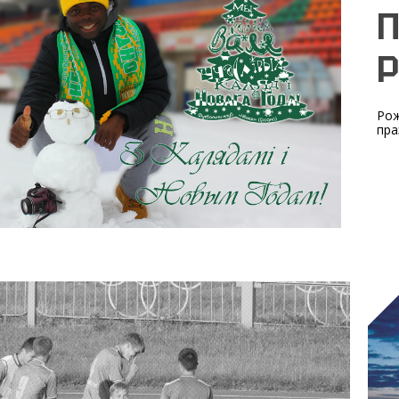
П
Рож
пра