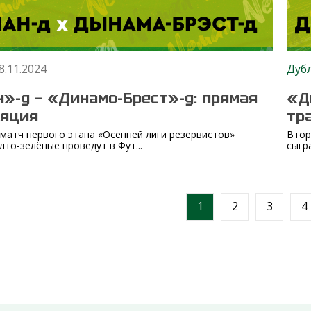
8.11.2024
Дуб
»-д — «Динамо-Брест»-д: прямая
«Д
ляция
тр
матч первого этапа «Осенней лиги резервистов»
Втор
лто-зелёные проведут в Фут...
сыгр
1
2
3
4