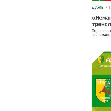
Дубль
/ 1
«Неман
транс
Подопечны
принимают 