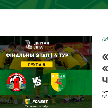
Ду
«
«
ч
Чет
суб