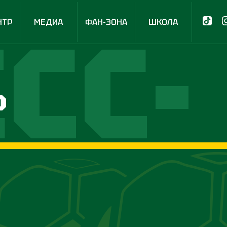
СС-
НТР
МЕДИА
ФАН-ЗОНА
ШКОЛА
р
НТР