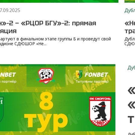
7.09.2025
Дуб
»-2 — «РЦОР БГУ»-2: прямая
«Н
ляция
тр
артуют в финальном этапе группы Б и проведут свой
Дубл
адионе СДЮШОР «Не...
СДЮШ
Ду
«
«
т
Дуб