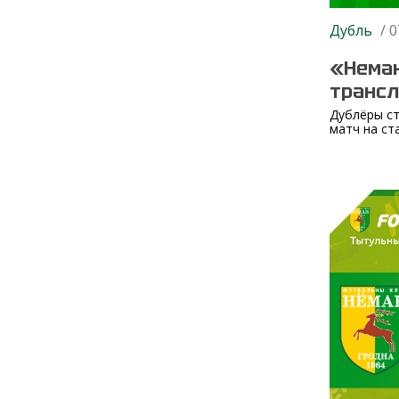
Дубль
/ 0
«Неман
транс
Дублёры ст
матч на ст