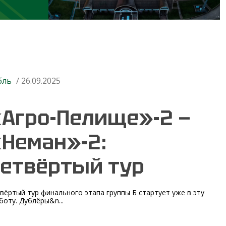
бль
/ 26.09.2025
Агро-Пелище»-2 —
Неман»-2:
етвёртый тур
вёртый тур финального этапа группы Б стартует уже в эту
боту. Дублёры&n...