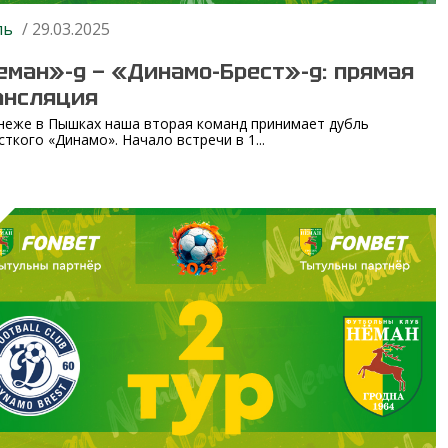
ль
/ 29.03.2025
еман»-д — «Динамо-Брест»-д: прямая
ансляция
неже в Пышках наша вторая команд принимает дубль
сткого «Динамо». Начало встречи в 1...