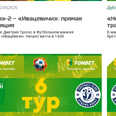
2.04.2025
Дуб
»-2 — «Ивацевичи»: прямая
«Н
ляция
тр
е Дмитрия Троско в Футбольном манеже
В ма
«Ивацевичи». Начало матча в 14:00
брет