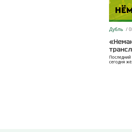
Дубль
/ 0
«Неман
транс
Последний 
сегодня жё