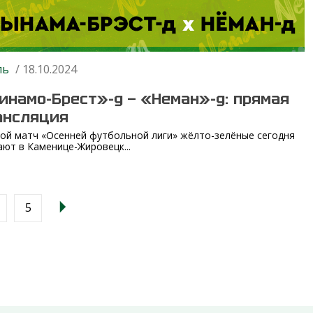
ль
/ 18.10.2024
инамо-Брест»-д — «Неман»-д: прямая
ансляция
ой матч «Осенней футбольной лиги» жёлто-зелёные сегодня
ают в Каменице-Жировецк...
5