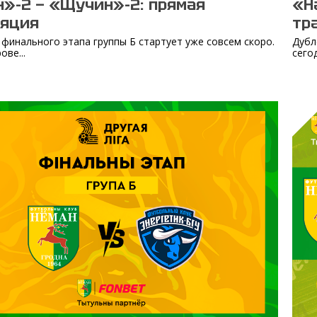
»-2 — «Щучин»-2: прямая
«Н
ляция
тр
 финального этапа группы Б стартует уже совсем скоро.
Дубл
ове...
сего