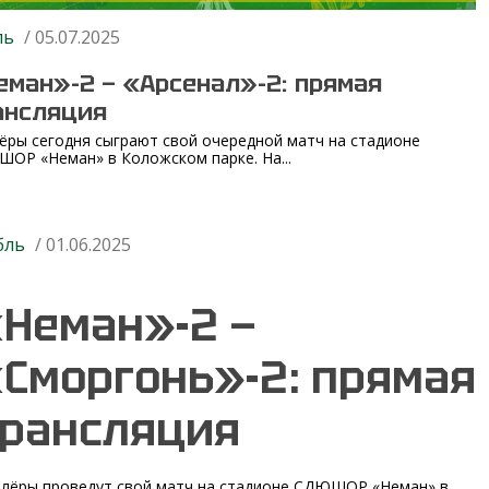
ль
/ 05.07.2025
еман»-2 — «Арсенал»-2: прямая
ансляция
ёры сегодня сыграют свой очередной матч на стадионе
ОР «Неман» в Коложском парке. На...
бль
/ 01.06.2025
Неман»-2 —
Сморгонь»-2: прямая
рансляция
лёры проведут свой матч на стадионе СДЮШОР «Неман» в