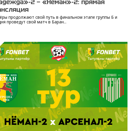
адежда»-2 — «Неман»-2: прямая
ансляция
ёры продолжают свой путь в финальном этапе группы Б и
дня проведут свой матч в Баран...