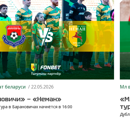
т беларуси
/ 22.05.2026
Мл 
новичи» — «Неман»
«М
ту
тура в Барановичах начнётся в 16:00
Дубл