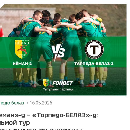
педо белаз
/ 16.05.2026
еман»-д — «Торпедо-БЕЛАЗ»-д:
дьмой тур