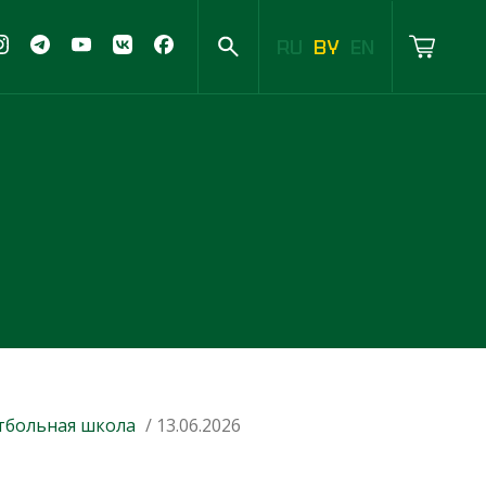
RU
BY
EN
тбольная школа
/ 13.06.2026