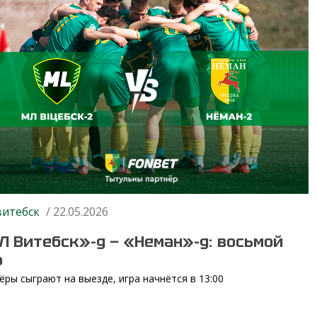
витебск
/ 22.05.2026
Л Витебск»-д — «Неман»-д: восьмой
р
ёры сыграют на выезде, игра начнётся в 13:00