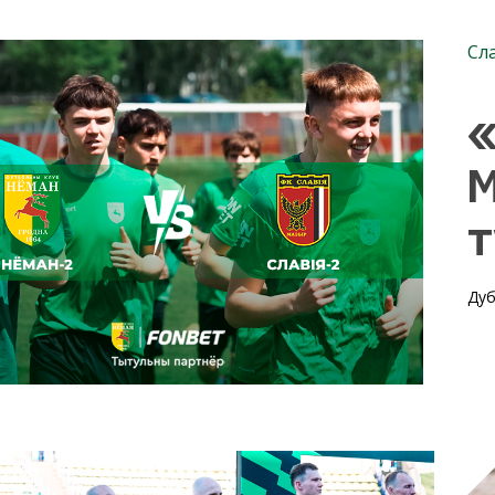
Сл
«
М
т
Дуб