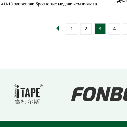
Дубл
и U-18 завоевали брозновые медали чемпионата
1
2
3
4