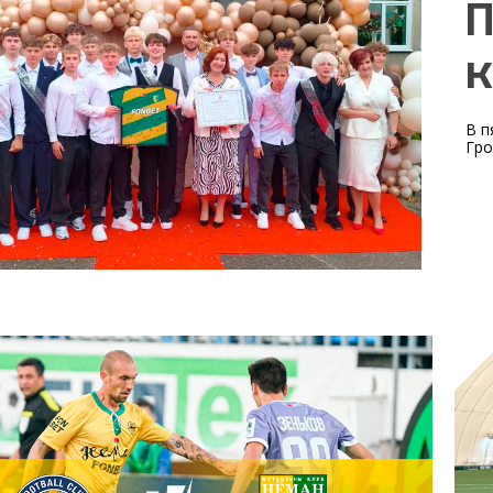
П
к
В п
Гро