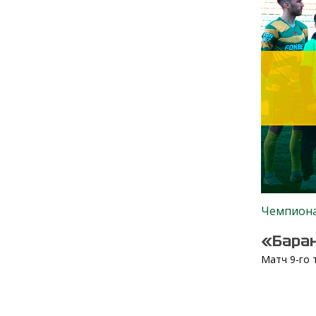
Чемпиона
«Бара
Матч 9-го 