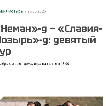
авия мозырь
/ 26.05.2026
Неман»-д — «Славия-
озырь»-д: девятый
ур
лёры сыграют дома, игра начнётся в 13:00