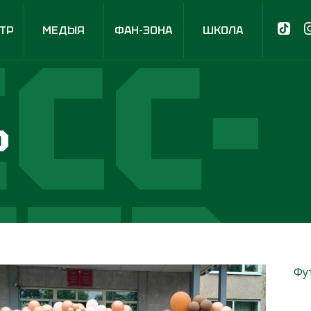
СС-
ТР
МЕДЫЯ
ФАН-ЗОНА
ШКОЛА
р
НТР
Фу