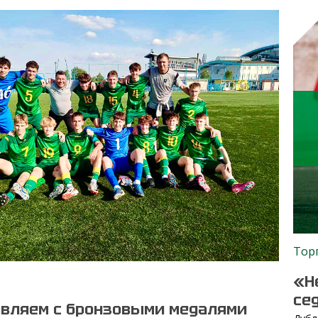
Тор
«Н
се
вляем с бронзовыми медалями