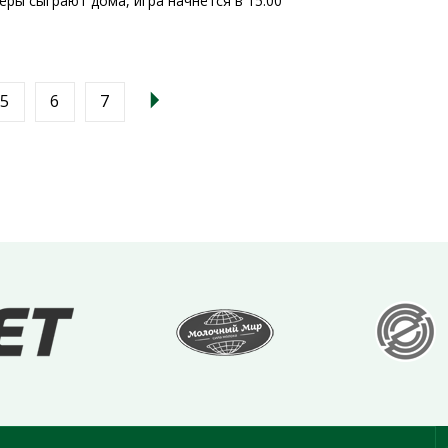
ёры сыграют дома, игра начнётся в 15:00
5
6
7