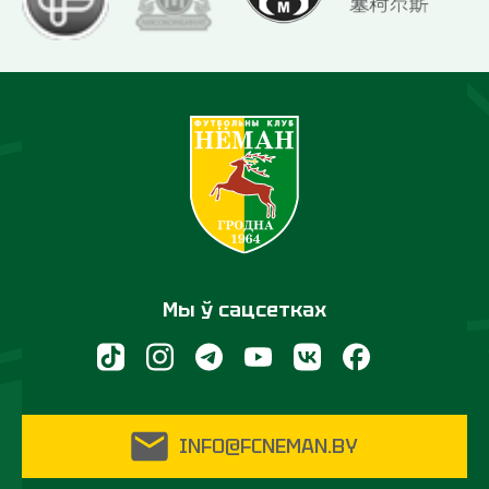
Мы ў сацсетках
INFO@FCNEMAN.BY