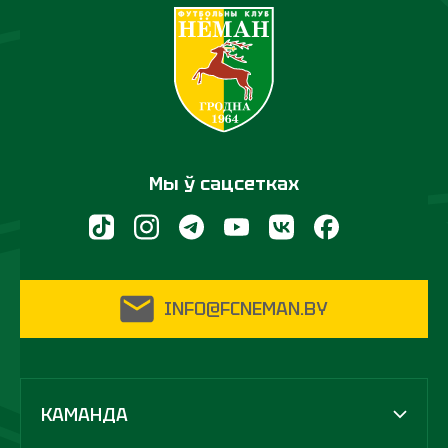
Мы ў сацсетках
INFO@FCNEMAN.BY
КАМАНДА