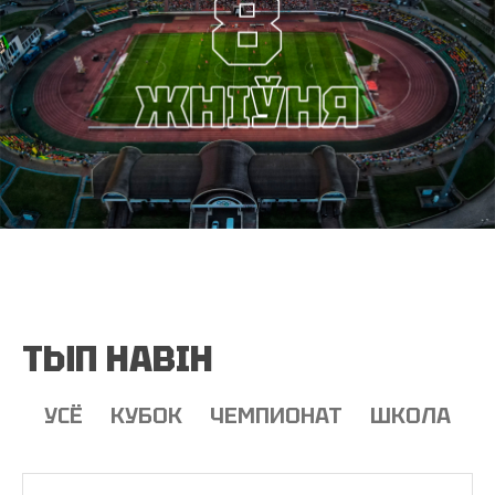
ТЫП НАВІН
УСЁ
КУБОК
ЧЕМПИОНАТ
ШКОЛА
Т