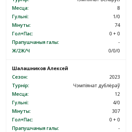
Месца:
8
Гульні:
1/0
Мінуты:
74
Гол+Пас:
0 + 0
Прапушчаныя галы:
-
Ж/2Ж/Ч
0/0/0
Шалашников Алексей
Сезон:
2023
Турнір:
Чэмпіянат дублёраў
Месца:
12
Гульні:
4/0
Мінуты:
307
Гол+Пас:
0 + 0
Прапушчаныя галы:
-