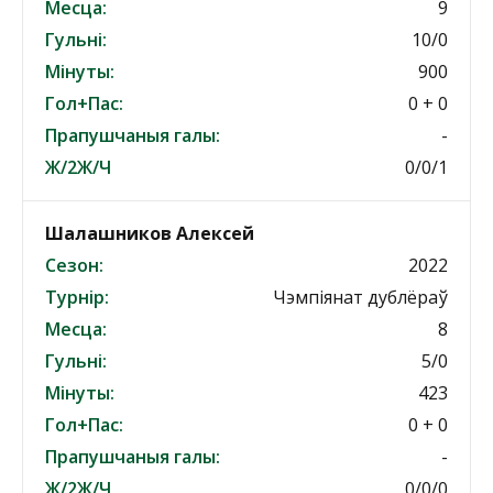
Месца:
9
Гульні:
10/0
Мінуты:
900
Гол+Пас:
0 + 0
Прапушчаныя галы:
-
Ж/2Ж/Ч
0/0/1
Шалашников Алексей
Сезон:
2022
Турнір:
Чэмпіянат дублёраў
Месца:
8
Гульні:
5/0
Мінуты:
423
Гол+Пас:
0 + 0
Прапушчаныя галы:
-
Ж/2Ж/Ч
0/0/0