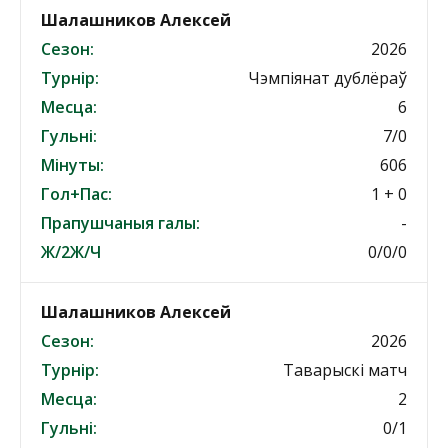
Шалашников Алексей
Сезон:
2026
Турнір:
Чэмпіянат дублёраў
Месца:
6
Гульні:
7/0
Мінуты:
606
Гол+Пас:
1 + 0
Прапушчаныя галы:
-
Ж/2Ж/Ч
0/0/0
Шалашников Алексей
Сезон:
2026
Турнір:
Таварыскі матч
Месца:
2
Гульні:
0/1