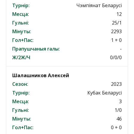
Турнір:
Чэмпіянат Беларусі
Месца:
12
Гульні:
25/1
Мінуты:
2293
Гол+Пас:
1 + 0
Прапушчаныя галы:
-
Ж/2Ж/Ч
0/0/0
Шалашников Алексей
Сезон:
2023
Турнір:
Кубак Беларусі
Месца:
3
Гульні:
1/0
Мінуты:
46
Гол+Пас:
0 + 0