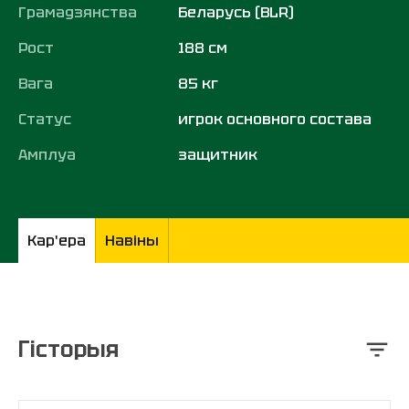
Грамадзянства
Беларусь (BLR)
Рост
188 см
Вага
85 кг
Статус
игрок основного состава
Амплуа
защитник
Кар'ера
Навіны
Гісторыя