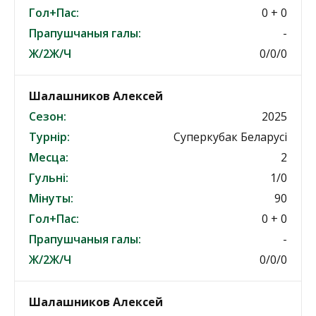
Гол+Пас:
0 + 0
Прапушчаныя галы:
-
Ж/2Ж/Ч
0/0/0
Шалашников Алексей
Сезон:
2025
Турнір:
Суперкубак Беларусі
Месца:
2
Гульні:
1/0
Мінуты:
90
Гол+Пас:
0 + 0
Прапушчаныя галы:
-
Ж/2Ж/Ч
0/0/0
Шалашников Алексей