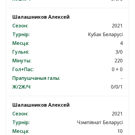
Шалашников Алексей
Сезон:
2021
Турнір:
Кубак Беларусі
Месца:
4
Гульні:
3/0
Мінуты:
220
Гол+Пас:
0 + 0
Прапушчаныя галы:
-
Ж/2Ж/Ч
0/0/1
Шалашников Алексей
Сезон:
2021
Турнір:
Чэмпіянат Беларусі
Месца:
10