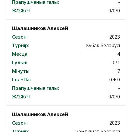
Прапушчаныя галы:
-
Ж/2Ж/Ч
0/0/0
Шалашников Алексей
Сезон:
2023
Турнір:
Кубак Беларусі
Месца:
4
Гульні:
0/1
Мінуты:
7
Гол+Пас:
0 + 0
Прапушчаныя галы:
-
Ж/2Ж/Ч
0/0/0
Шалашников Алексей
Сезон:
2023
Турнір:
Чэмпіянат Беларусі