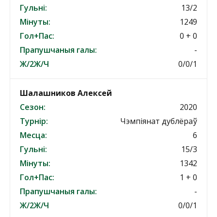
Гульні:
13/2
Мінуты:
1249
Гол+Пас:
0 + 0
Прапушчаныя галы:
-
Ж/2Ж/Ч
0/0/1
Шалашников Алексей
Сезон:
2020
Турнір:
Чэмпіянат дублёраў
Месца:
6
Гульні:
15/3
Мінуты:
1342
Гол+Пас:
1 + 0
Прапушчаныя галы:
-
Ж/2Ж/Ч
0/0/1