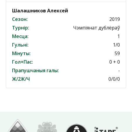
Шалашников Алексей
Сезон:
2019
Турнір:
Чэмпіянат дублёраў
Месца:
1
Гульні:
1/0
Мінуты:
59
Гол+Пас:
0 + 0
Прапушчаныя галы:
-
Ж/2Ж/Ч
0/0/0