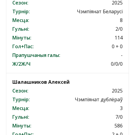
Сезон:
2025
Турнір:
Чэмпіянат Беларусі
Месца:
8
Гульні:
2/0
Мінуты:
114
Гол+Пас:
0 + 0
Прапушчаныя галы:
-
Ж/2Ж/Ч
0/0/0
Шалашников Алексей
Сезон:
2025
Турнір:
Чэмпіянат дублёраў
Месца:
3
Гульні:
7/0
Мінуты:
586
Гол+Пас:
2 + 0