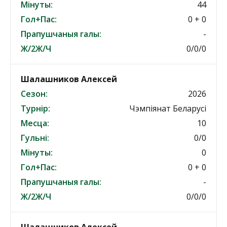
Мінуты:
44
Гол+Пас:
0 + 0
Прапушчаныя галы:
-
Ж/2Ж/Ч
0/0/0
Шалашников Алексей
Сезон:
2026
Турнір:
Чэмпіянат Беларусі
Месца:
10
Гульні:
0/0
Мінуты:
0
Гол+Пас:
0 + 0
Прапушчаныя галы:
-
Ж/2Ж/Ч
0/0/0