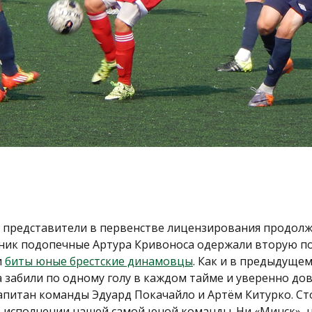
представители в первенстве лицензирования продол
ьник подопечные Артура Кривоноса одержали вторую по
и
биты юные брестские динамовцы
. Как и в предыдуще
 забили по одному голу в каждом тайме и уверенно дов
питан команды Эдуард Покачайло и Артём Китурко. Сто
в исполнении нашей самой юной команды. Ни «Минск», н