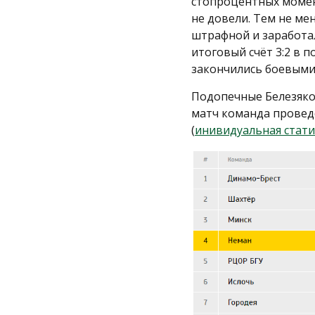
стопроцентных момен
не довели. Тем не ме
штрафной и заработа
итоговый счёт 3:2 в 
закончились боевыми н
Подопечные Белезяко
матч команда проведё
(
инивидуальная стати