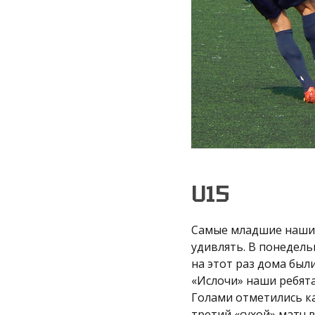
U15
Самые младшие наши 
удивлять. В понедел
на этот раз дома был
«Ислочи» наши ребята
Голами отметились ка
третий «сухой» матч 