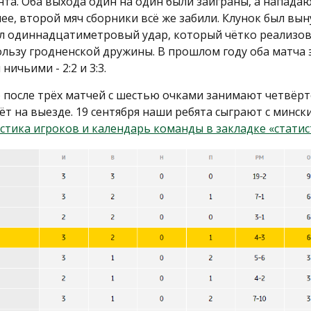
та. Оба выхода один на один были заиграны, а напада
нее, второй мяч сборники всё же забили. Клунок был вы
л одиннадцатиметровый удар, который чётко реализова
пользу гродненской дружины. В прошлом году оба матча
ичьими - 2:2 и 3:3.
 после трёх матчей с шестью очками занимают четвёр
т на выезде. 19 сентября наши ребята сыграют с минс
стика игроков и календарь команды в закладке «статис