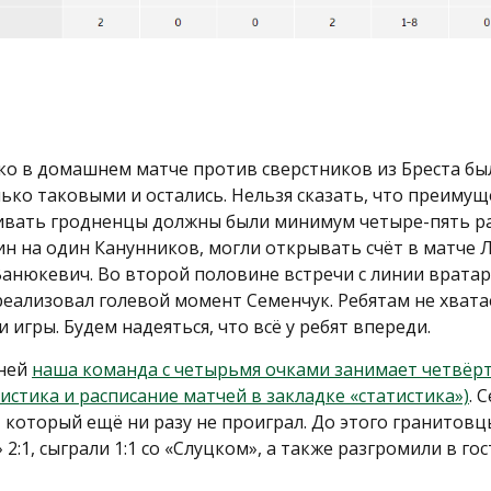
 в домашнем матче против сверстников из Бреста была
ко таковыми и остались. Нельзя сказать, что преимущ
ивать гродненцы должны были минимум четыре-пять ра
н на один Канунников, могли открывать счёт в матче 
Ванюкевич. Во второй половине встречи с линии врата
 реализовал голевой момент Семенчук. Ребятам не хвата
 игры. Будем надеяться, что всё у ребят впереди.
дней
наша команда с четырьмя очками занимает четвёр
истика и расписание матчей в закладке «статистика»)
. 
», который ещё ни разу не проиграл. До этого гранитов
2:1, сыграли 1:1 со «Слуцком», а также разгромили в го