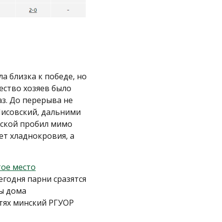
 близка к победе, но
ество хозяев было
з. До перерыва не
Лисовский, дальними
рской пробил мимо
ет хладнокровия, а
тое место
Сегодня парни сразятся
цы дома
стях минский РГУОР