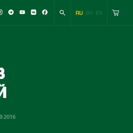
RU
BY
EN
З
Й
9.2016