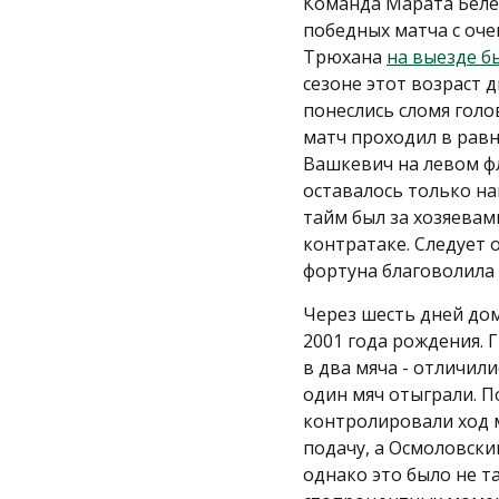
Команда Марата Беле
победных матча с оче
Трюхана
на выезде б
сезоне этот возраст д
понеслись сломя голо
матч проходил в равн
Вашкевич на левом фл
оставалось только на
тайм был за хозяевам
контратаке. Следует 
фортуна благоволила 
Через шесть дней до
2001 года рождения. 
в два мяча - отличил
один мяч отыграли. П
контролировали ход м
подачу, а Осмоловский
однако это было не т