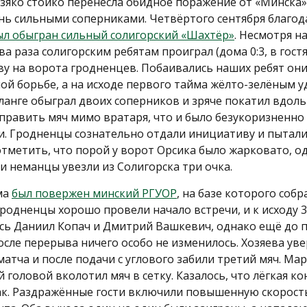
зяко стойко перенесла обидное поражение от «Минска»
нь сильными соперниками. Четвёртого сентября благод
ыл обыгран сильный солигорский «Шахтёр»
. Несмотря н
ва раза солигорским ребятам проиграл (дома 0:3, в гостях
ву на ворота гродненцев. Побаивались наших ребят они
ой борьбе, а на исходе первого тайма жёлто-зелёным у
анге обыграл двоих соперников и зряче покатил вдоль
править мяч мимо вратаря, что и было безукоризненно
и. Гродненцы сознательно отдали инициативу и пытали
отметить, что порой у ворот Орсика было жарковато, од
и неманцы увезли из Солигорска три очка.
ма
был повержен минский РГУОР
, на базе которого соб
Гродненцы хорошо провели начало встречи, и к исходу 
ись Даниил Копач и Дмитрий Вашкевич, однако ещё до 
осле перерыва ничего особо не изменилось. Хозяева ув
атча и после подачи с углового забили третий мяч. М
 головой вколотил мяч в сетку. Казалось, что лёгкая к
ак. Раздражённые гости включили повышенную скорость