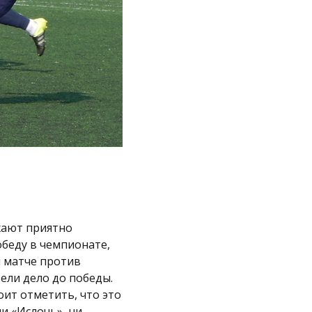
жают приятно
беду в чемпионате,
м матче против
ели дело до победы.
ит отметить, что это
и «Ислочь», ни