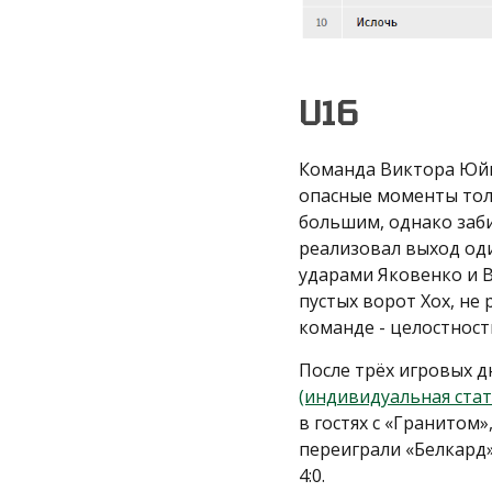
U16
Команда Виктора Юйко
опасные моменты толь
большим, однако заб
реализовал выход оди
ударами Яковенко и 
пустых ворот Хох, не
команде - целостности
После трёх игровых 
(индивидуальная стат
в гостях с «Гранитом
переиграли «Белкард» 
4:0.