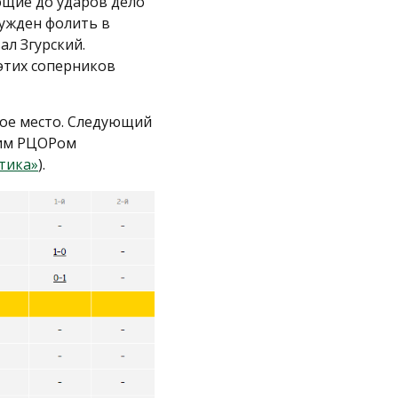
ющие до ударов дело
нужден фолить в
л Згурский.
 этих соперников
тое место. Следующий
ким РЦОРом
тика»
).