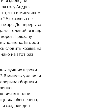
 и выдала два
аря голу Андрея
а то, что в минувшем
 2:5), хозяева не
 не зря. До перерыва
дался голевой выпад.
 ворот. Трюхану
 выполнено. Второй
сь словить хозяев на
нако на этот раз
раны лучшие игроки
32-й минуты уже вели
перерыва сборники
еренно
аркевич выполнил
онцовка обеспечена,
 и создали два