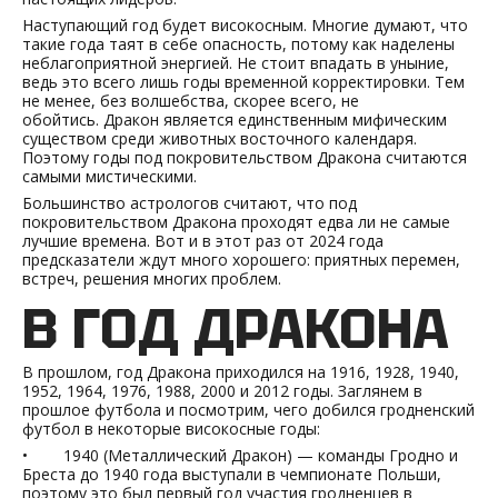
Наступающий год будет високосным. Многие думают, что
такие года таят в себе опасность, потому как наделены
неблагоприятной энергией. Не стоит впадать в уныние,
ведь это всего лишь годы временной корректировки. Тем
не менее, без волшебства, скорее всего, не
обойтись. Дракон является единственным мифическим
существом среди животных восточного календаря.
Поэтому годы под покровительством Дракона считаются
самыми мистическими.
Большинство астрологов считают, что под
покровительством Дракона проходят едва ли не самые
лучшие времена. Вот и в этот раз от 2024 года
предсказатели ждут много хорошего: приятных перемен,
встреч, решения многих проблем.
В ГОД ДРАКОНА
В прошлом, год Дракона приходился на 1916, 1928, 1940,
1952, 1964, 1976, 1988, 2000 и 2012 годы. Заглянем в
прошлое футбола и посмотрим, чего добился гродненский
футбол в некоторые високосные годы:
• 1940 (Металлический Дракон) — команды Гродно и
Бреста до 1940 года выступали в чемпионате Польши,
поэтому это был первый год участия гродненцев в