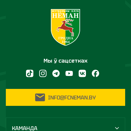
Мы ў сацсетках
INFO@FCNEMAN.BY
КАМАНДА