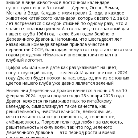
знаков в виде животных в восточном календаре
существуют еще и 5 стихий — Дерево, Огонь, Земля,
Металл и Вода. Каждая стихия правит 2 года, а каждое
животное китайского календаря, которых всего 12, за 60
лет встречается с каждой стихией по одному разу, что и
является полным циклом. А это значит, что знаковый для
нашего клуба 1964 год, также был годом Зелёного
Деревянного Дракона. Напомним, что шестьдесят лет
назад наша команда впервые приняла участие в
первенстве СССР, благодаря чему этот год стал считаться
годом рождения «Немана» и впоследствии попал на
клубный логотип.
Цифра «4» или «5» в дате как раз указывает на цвет,
сопутствующий знаку, — зелёный. И даже цветом в 2024
году Дракон будет похож на нас, ведь одним из основных
цветов нашего клуба уже давно является зелёный!
Нынешний Деревянный Дракон начнётся в ночь с 9 на 10
февраля 2024 года и продлится до 28 января 2025 года.
Дракон является пятым животных по китайскому
календарю, символизирует такие качества, как
решительность, чувствительность, великодушие,
мечтательность и эксцентричность, и, конечно же,
амбициозность. Покровителя года любят за смелость,
решительность и силу воли, так что год Зелёного
Деревянного Дракона — это период роста и время
настоящих лидеров.