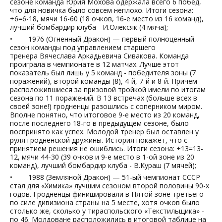
сезоне команда Юрия Мохова одержала всего 6 побед,
что для новичка было совсем неплохо. Итоги сезона:
+6=6-18, мячи 16-60 (18 очков, 16-е место из 16 команд),
лучший бомбардир клуба - И.Олексяк (4 мяча);
• 1976 (Огненный Дракон) — первый полноценный
сезон команды под управлением старшего
тренера Вячеслава Аркадьевича Сивакова. Команда
проиграла в чемпионате в 12 матчах. Лучше этот
показатель был лишь у 5 команд - победителя зоны (7
поражений), второй команды (8), 4-й, 7-й и 8-й. Причём
расположившиеся за призовой тройкой имели по итогам
сезона по 11 поражений. В 13 встречах (больше всех в
своей зоне!) гродненцы разошлись с соперником миром.
Вполне понятно, что итоговое 9-е место из 20 команд,
после последнего 18-го в предыдущем сезоне, было
воспринято как успех. Молодой тренер был оставлен у
руля гродненской дружины. История покажет, что с
принятием решения не ошиблись. Итоги сезона: +13=13-
12, мячи 44-30 (39 очков и 9-е место в 1-ой зоне из 20
команд), лучший бомбардир клуба - В.Кураш (7 мячей);
• 1988 (Земляной Дракон) — 51-ый чемпионат СССР
стал для «Химика» лучшим сезоном второй половины 90-х
годов. Гродненцы финишировали в Пятой зоне третьего
по силе дивизиона страны на 5 месте, хотя очков было
столько же, сколько у тираспольского «Текстильщика» -
по 46. Молдоване расположились в итоговой таблице на