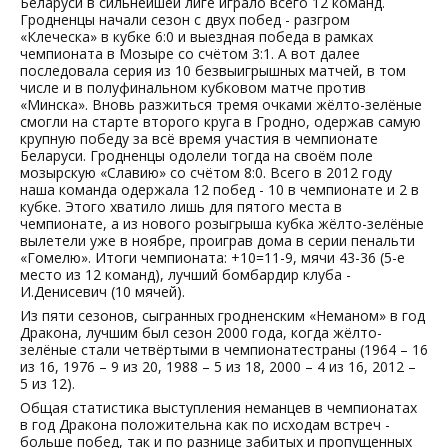
Беларуси в сильнейшей лиге играло всего 12 команд.
Гродненцы начали сезон с двух побед - разгром
«Клеческа» в кубке 6:0 и выездная победа в рамках
чемпионата в Мозыре со счётом 3:1. А вот далее
последовала серия из 10 безвыигрышных матчей, в том
числе и в полуфинальном кубковом матче против
«Минска». Вновь разжиться тремя очками жёлто-зелёные
смогли на старте второго круга в Гродно, одержав самую
крупную победу за всё время участия в чемпионате
Беларуси. Гродненцы одолели тогда на своём поле
мозырскую «Славию» со счётом 8:0. Всего в 2012 году
наша команда одержала 12 побед - 10 в чемпионате и 2 в
кубке. Этого хватило лишь для пятого места в
чемпионате, а из нового розыгрыша кубка жёлто-зелёные
вылетели уже в ноябре, проиграв дома в серии пенальти
«Гомелю». Итоги чемпионата: +10=11-9, мячи 43-36 (5-е
место из 12 команд), лучший бомбардир клуба -
И.Денисевич (10 мячей).
Из пяти сезонов, сыгранных гродненским «Неманом» в год
Дракона, лучшим был сезон 2000 года, когда жёлто-
зелёные стали четвёртыми в чемпионатестраны (1964 – 16
из 16, 1976 – 9 из 20, 1988 – 5 из 18, 2000 – 4 из 16, 2012 –
5 из 12).
Общая статистика выступления неманцев в чемпионатах
в год Дракона положительна как по исходам встреч -
больше побед, так и по разнице забитых и пропущенных