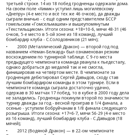
третьей строке. 14 из 18 побед гродненцы одержали дома.
На своём поле «Химик» уступил лишь могилёвскому
«Днепру» (4-е место и всё тех же 46 очков), да дважды
сыграли вничью - с ещё одним представителем БССР
гомельским «Гомсельмашем» и вышеупомянутым
«Текстильщиком». Итоги сезона: +18=10-6, мячи 48-31 (46
очков, 5-е место в 5-ой зоне из 18 команд), лучший
бомбардир клуба - С.Солодовников (21 мяч);
• 2000 (Металлический Дракон) — второй год под
названием «Неман-Белкард» был ознаменован резким
восхождением по турнирной таблице. С 9-го места
предыдущего чемпионата команда рванула к пьедесталу,
однако добраться до медалей так и не смогла,
финишировав на четвёртом месте. В чемпионате за
гродненцев дебютировал Сергей Давыдов, сходу став
лучшим бомбардиром команды в этом турнире. Если в
чемпионате команда сыграла достаточно удачно,
одержав в 30 матчах 17 побед, то в кубке в 2000 году дела
не заладились. Гродненцы покинули второй по значимости
турнир дважды за год - весной проиграв в 1/4 финала, а
осенью - уступили бобруйчанам в 1/8 финала следующего
розыгрыша. Итоги сезона: +17=6-7, мячи 56-29 (4-е место
из 16 команд), лучший бомбардир клуба - С.Давыдов (18
мячей);
• 2012 (Водяной Дракон) — в 22-ом чемпионате