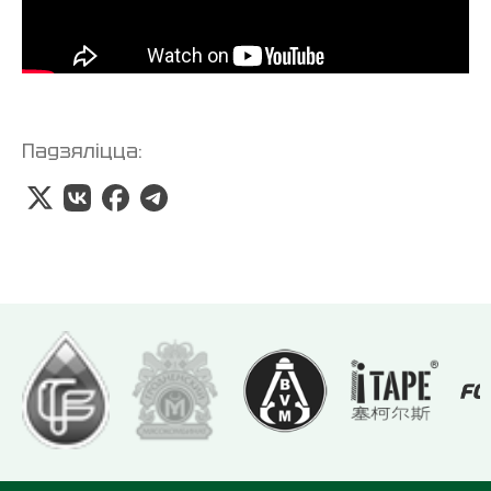
Падзяліцца: