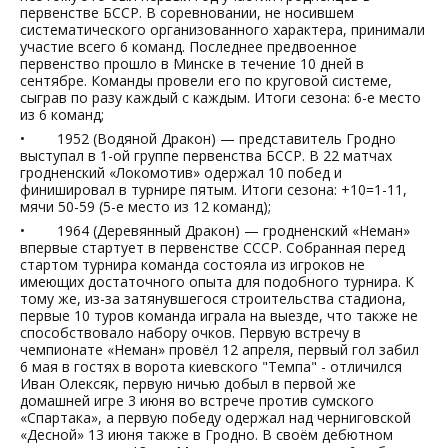
первенстве БССР. В соревновании, не носившем
систематического организованного характера, принимали
участие всего 6 команд. Последнее предвоенное
первенство прошло в Минске в течение 10 дней в
сентябре. Команды провели его по круговой системе,
сыграв по разу каждый с каждым. Итоги сезона: 6-е место
из 6 команд;
• 1952 (Водяной Дракон) — представитель Гродно
выступал в 1-ой группе первенства БССР. В 22 матчах
гродненский «Локомотив» одержал 10 побед и
финишировал в турнире пятым. Итоги сезона: +10=1-11,
мячи 50-59 (5-е место из 12 команд);
• 1964 (Деревянный Дракон) — гродненский «Неман»
впервые стартует в первенстве СССР. Собранная перед
стартом турнира команда состояла из игроков не
имеющих достаточного опыта для подобного турнира. К
тому же, из-за затянувшегося строительства стадиона,
первые 10 туров команда играла на выезде, что также не
способствовало набору очков. Первую встречу в
чемпионате «Неман» провёл 12 апреля, первый гол забил
6 мая в гостях в ворота киевского "Темпа" - отличился
Иван Олексяк, первую ничью добыл в первой же
домашней игре 3 июня во встрече против сумского
«Спартака», а первую победу одержал над черниговской
«Десной» 13 июня также в Гродно. В своём дебютном