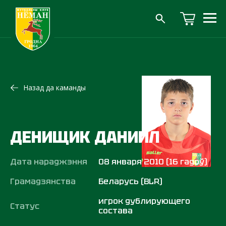
Назад да каманды
ДЕНИЩИК ДАНИИЛ
Дата нараджэння
08 января 2010 (16 гадоў)
Грамадзянства
Беларусь (BLR)
игрок дублирующего
Статус
состава