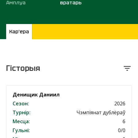
Амплуа
вратарь
Кар'ера
Гісторыя
Денищик Даниил
Сезон:
2026
Турнір:
Чэмпіянат дублёраў
Месца:
6
Гульні:
0/0