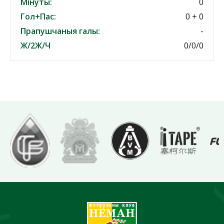
Мінуты:
0
Гол+Пас:
0 + 0
Прапушчаныя галы:
-
Ж/2Ж/Ч
0/0/0