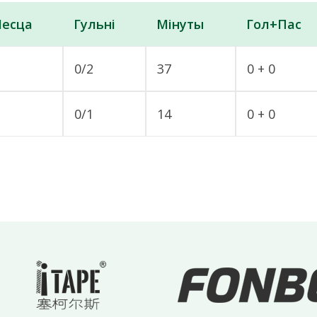
есца
Гульні
Мінуты
Гол+Пас
0/2
37
0 + 0
0/1
14
0 + 0