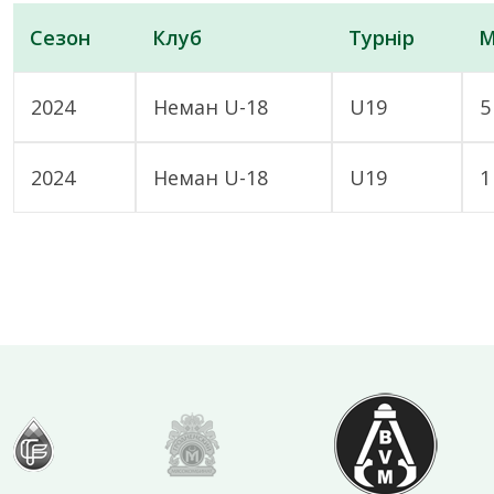
Сезон
Клуб
Турнір
М
2024
Неман U-18
U19
5
2024
Неман U-18
U19
1