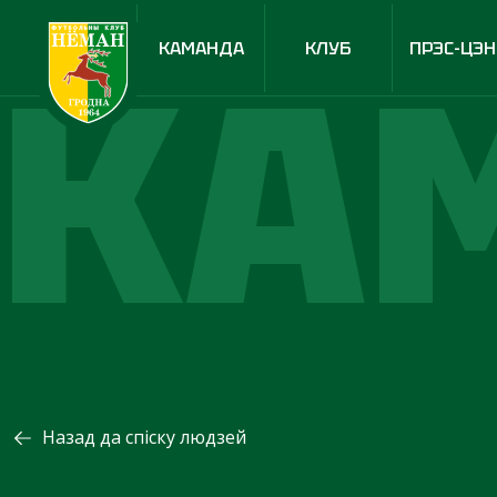
КА
КАМАНДА
КЛУБ
ПРЭС-ЦЭН
Назад да спіску людзей