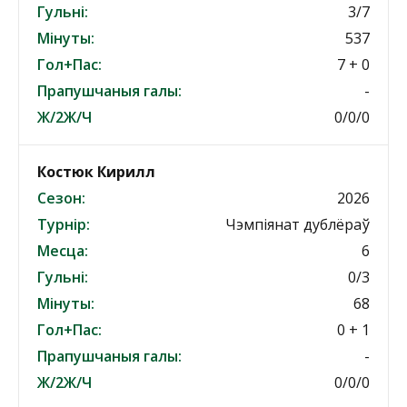
Гульні:
3/7
Мінуты:
537
Гол+Пас:
7 + 0
Прапушчаныя галы:
-
Ж/2Ж/Ч
0/0/0
Костюк Кирилл
Сезон:
2026
Турнір:
Чэмпіянат дублёраў
Месца:
6
Гульні:
0/3
Мінуты:
68
Гол+Пас:
0 + 1
Прапушчаныя галы:
-
Ж/2Ж/Ч
0/0/0