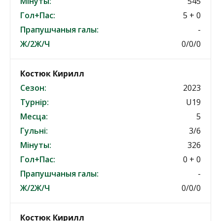
Мінуты:
545
Гол+Пас:
5 + 0
Прапушчаныя галы:
-
Ж/2Ж/Ч
0/0/0
Костюк Кирилл
Сезон:
2023
Турнір:
U19
Месца:
5
Гульні:
3/6
Мінуты:
326
Гол+Пас:
0 + 0
Прапушчаныя галы:
-
Ж/2Ж/Ч
0/0/0
Костюк Кирилл