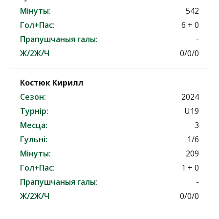
Мінуты:
542
Гол+Пас:
6 + 0
Прапушчаныя галы:
-
Ж/2Ж/Ч
0/0/0
Костюк Кирилл
Сезон:
2024
Турнір:
U19
Месца:
3
Гульні:
1/6
Мінуты:
209
Гол+Пас:
1 + 0
Прапушчаныя галы:
-
Ж/2Ж/Ч
0/0/0