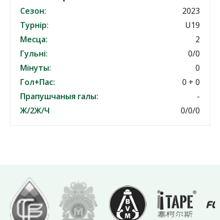
Сезон:
2023
Турнір:
U19
Месца:
2
Гульні:
0/0
Мінуты:
0
Гол+Пас:
0 + 0
Прапушчаныя галы:
-
Ж/2Ж/Ч
0/0/0