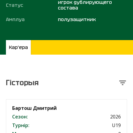
игрок дублирующего
Статус
состава
Амплуа
полузащитник
Кар'ера
Гісторыя
Бартош Дмитрий
Сезон:
2026
Турнір:
U19