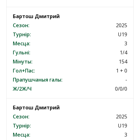
Бартош Дмитрий
Сезон:
2025
Турнір:
U19
Месца:
3
Гульні:
1/4
Мінуты:
154
Гол+Пас:
1 + 0
Прапушчаныя галы:
-
Ж/2Ж/Ч
0/0/0
Бартош Дмитрий
Сезон:
2025
Турнір:
U19
Месца:
3