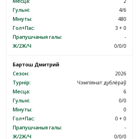
Месца:
2
Гульні:
4/6
Мінуты:
480
Гол+Пас:
3 + 0
Прапушчаныя галы:
-
Ж/2Ж/Ч
0/0/0
Бартош Дмитрий
Сезон:
2026
Турнір:
Чэмпіянат дублёраў
Месца:
6
Гульні:
0/0
Мінуты:
0
Гол+Пас:
0 + 0
Прапушчаныя галы:
-
Ж/2Ж/Ч
0/0/0