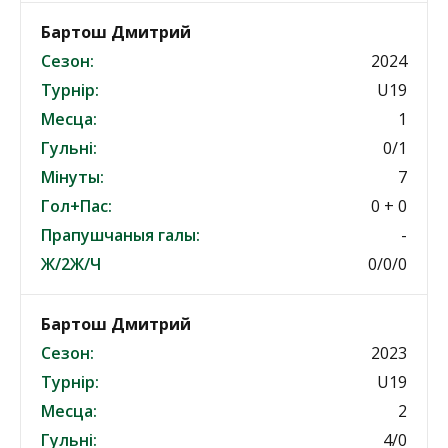
Бартош Дмитрий
Сезон:
2024
Турнір:
U19
Месца:
1
Гульні:
0/1
Мінуты:
7
Гол+Пас:
0 + 0
Прапушчаныя галы:
-
Ж/2Ж/Ч
0/0/0
Бартош Дмитрий
Сезон:
2023
Турнір:
U19
Месца:
2
Гульні:
4/0