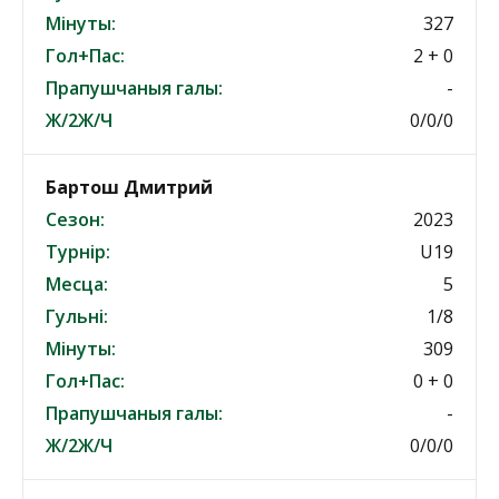
Мінуты:
327
Гол+Пас:
2 + 0
Прапушчаныя галы:
-
Ж/2Ж/Ч
0/0/0
Бартош Дмитрий
Сезон:
2023
Турнір:
U19
Месца:
5
Гульні:
1/8
Мінуты:
309
Гол+Пас:
0 + 0
Прапушчаныя галы:
-
Ж/2Ж/Ч
0/0/0