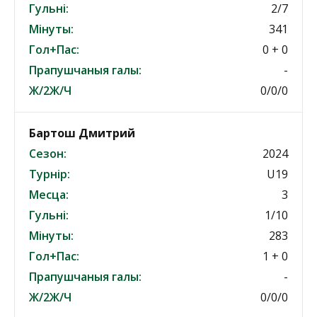
Гульні:
2/7
Мінуты:
341
Гол+Пас:
0 + 0
Прапушчаныя галы:
-
Ж/2Ж/Ч
0/0/0
Бартош Дмитрий
Сезон:
2024
Турнір:
U19
Месца:
3
Гульні:
1/10
Мінуты:
283
Гол+Пас:
1 + 0
Прапушчаныя галы:
-
Ж/2Ж/Ч
0/0/0