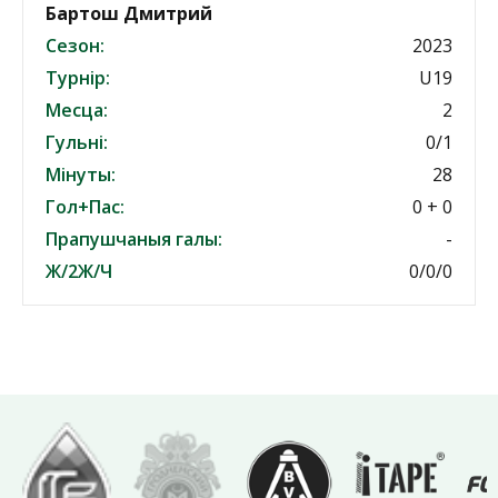
Бартош Дмитрий
Сезон:
2023
Турнір:
U19
Месца:
2
Гульні:
0/1
Мінуты:
28
Гол+Пас:
0 + 0
Прапушчаныя галы:
-
Ж/2Ж/Ч
0/0/0