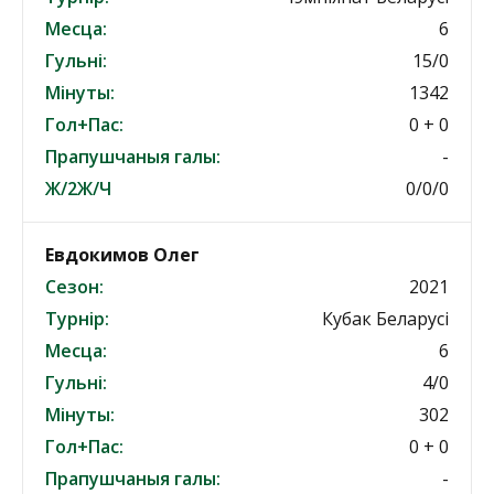
Месца:
6
Гульні:
15/0
Мінуты:
1342
Гол+Пас:
0 + 0
Прапушчаныя галы:
-
Ж/2Ж/Ч
0/0/0
Евдокимов Олег
Сезон:
2021
Турнір:
Кубак Беларусі
Месца:
6
Гульні:
4/0
Мінуты:
302
Гол+Пас:
0 + 0
Прапушчаныя галы:
-