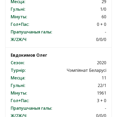
Месца:
29
Гульні:
1/0
Мінуты:
60
Гол+Пас:
0 + 0
Прапушчаныя галы:
-
Ж/2Ж/Ч
0/0/0
Евдокимов Олег
Сезон:
2020
Турнір:
Чэмпіянат Беларусі
Месца:
11
Гульні:
22/1
Мінуты:
1961
Гол+Пас:
3 + 0
Прапушчаныя галы:
-
Ж/2Ж/Ч
0/0/0