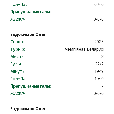
Гол+Пас:
0 + 0
Прапушчаныя галы:
-
Ж/2Ж/Ч
0/0/0
Евдокимов Олег
Сезон:
2025
Турнір:
Чэмпіянат Беларусі
Месца:
8
Гульні:
22/2
Мінуты:
1949
Гол+Пас:
1 + 0
Прапушчаныя галы:
-
Ж/2Ж/Ч
0/0/0
Евдокимов Олег