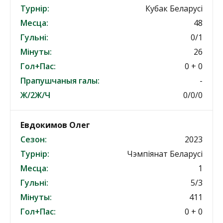
Турнір:
Кубак Беларусі
Месца:
48
Гульні:
0/1
Мінуты:
26
Гол+Пас:
0 + 0
Прапушчаныя галы:
-
Ж/2Ж/Ч
0/0/0
Евдокимов Олег
Сезон:
2023
Турнір:
Чэмпіянат Беларусі
Месца:
1
Гульні:
5/3
Мінуты:
411
Гол+Пас:
0 + 0