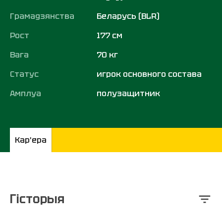
Грамадзянства
Беларусь (BLR)
Рост
177 см
Вага
70 кг
Статус
игрок основного состава
Амплуа
полузащитник
Кар'ера
Гісторыя