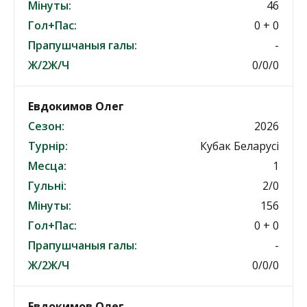
Мінуты:
46
Гол+Пас:
0 + 0
Прапушчаныя галы:
-
Ж/2Ж/Ч
0/0/0
Евдокимов Олег
Сезон:
2026
Турнір:
Кубак Беларусі
Месца:
1
Гульні:
2/0
Мінуты:
156
Гол+Пас:
0 + 0
Прапушчаныя галы:
-
Ж/2Ж/Ч
0/0/0
Евдокимов Олег