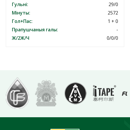
Гульні:
29/0
Мінуты:
2572
Гол+Пас:
1 + 0
Прапушчаныя галы:
-
Ж/2Ж/Ч
0/0/0