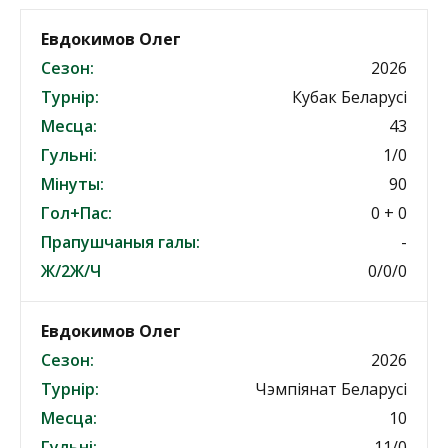
Евдокимов Олег
Сезон:
2026
Турнір:
Кубак Беларусі
Месца:
43
Гульні:
1/0
Мінуты:
90
Гол+Пас:
0 + 0
Прапушчаныя галы:
-
Ж/2Ж/Ч
0/0/0
Евдокимов Олег
Сезон:
2026
Турнір:
Чэмпіянат Беларусі
Месца:
10
Гульні:
11/0