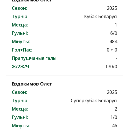
Сезон:
2025
Турнір:
Кубак Беларусі
Месца:
1
Гульні:
6/0
Мінуты:
484
Гол+Пас:
0 + 0
Прапушчаныя галы:
-
Ж/2Ж/Ч
0/0/0
Евдокимов Олег
Сезон:
2025
Турнір:
Суперкубак Беларусі
Месца:
2
Гульні:
1/0
Мінуты:
46