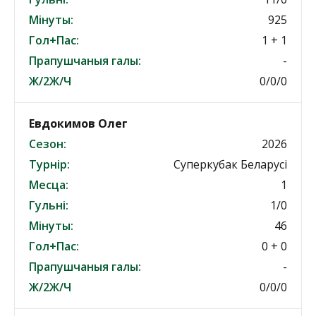
Мінуты:
925
Гол+Пас:
1 + 1
Прапушчаныя галы:
-
Ж/2Ж/Ч
0/0/0
Евдокимов Олег
Сезон:
2026
Турнір:
Суперкубак Беларусі
Месца:
1
Гульні:
1/0
Мінуты:
46
Гол+Пас:
0 + 0
Прапушчаныя галы:
-
Ж/2Ж/Ч
0/0/0