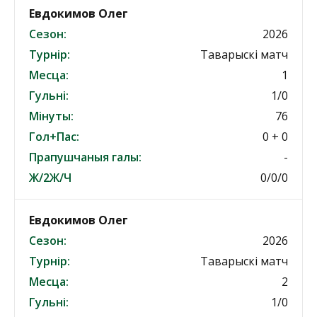
Евдокимов Олег
Сезон:
2026
Турнір:
Таварыскі матч
Месца:
1
Гульні:
1/0
Мінуты:
76
Гол+Пас:
0 + 0
Прапушчаныя галы:
-
Ж/2Ж/Ч
0/0/0
Евдокимов Олег
Сезон:
2026
Турнір:
Таварыскі матч
Месца:
2
Гульні:
1/0