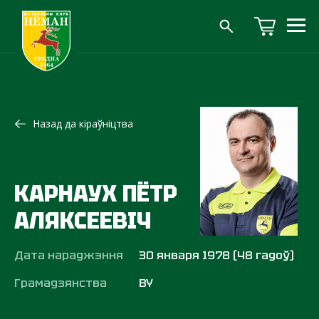
Назад да кіраўніцтва
КАРНАУХ ПЁТР
АЛЯКСЕЕВІЧ
Дата нараджэння
30 января 1978 (48 гадоў)
Грамадзянства
BY