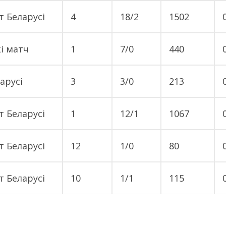
т Беларусі
4
18/2
1502
і матч
1
7/0
440
арусі
3
3/0
213
т Беларусі
1
12/1
1067
т Беларусі
12
1/0
80
т Беларусі
10
1/1
115