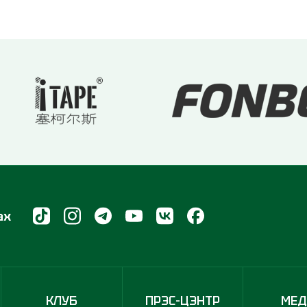
ах
КЛУБ
ПРЭС-ЦЭНТР
МЕ