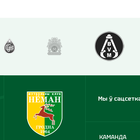
Мы ў сацсетк
КАМАНДА