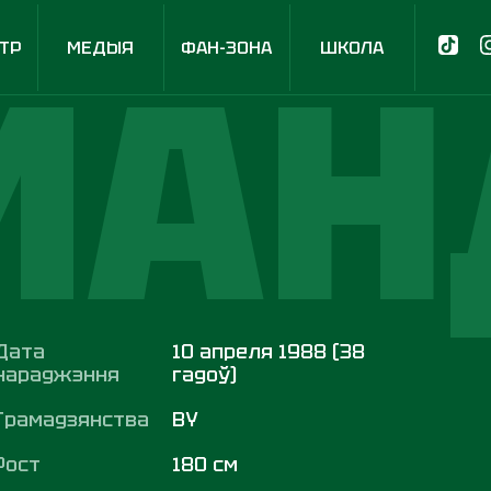
МАН
ТР
МЕДЫЯ
ФАН-ЗОНА
ШКОЛА
Дата
10 апреля 1988 (38
нараджэння
гадоў)
Грамадзянства
BY
Рост
180 см