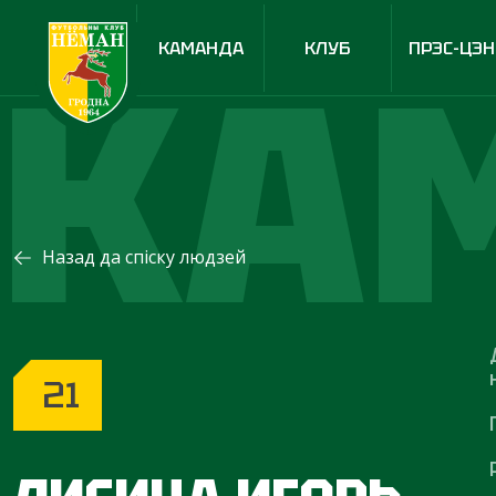
КА
КАМАНДА
КЛУБ
ПРЭС-ЦЭН
Назад да спіску людзей
21