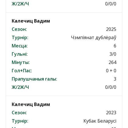
Ж/2Ж/Ч
0/0/0
Калечиц Вадим
Сезон:
2025
Турнір:
Чэмпіянат дублёраў
Месца:
6
Гульні:
3/0
Мінуты:
264
Гол+Пас:
0 + 0
Прапушчаныя галы:
3
Ж/2Ж/Ч
0/0/0
Калечиц Вадим
Сезон:
2023
Турнір:
Кубак Беларусі