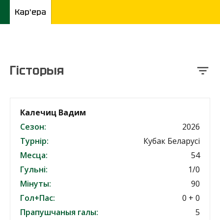
Кар'ера
Гісторыя
Калечиц Вадим
Сезон:
2026
Турнір:
Кубак Беларусі
Месца:
54
Гульні:
1/0
Мінуты:
90
Гол+Пас:
0 + 0
Прапушчаныя галы:
5