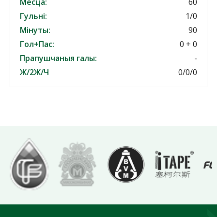
Месца:
60
Гульні:
1/0
Мінуты:
90
Гол+Пас:
0 + 0
Прапушчаныя галы:
-
Ж/2Ж/Ч
0/0/0