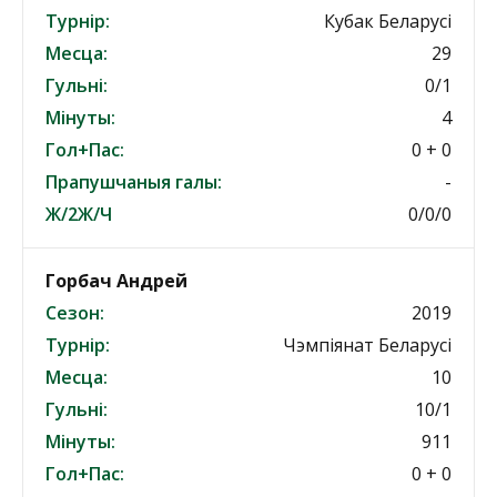
Турнір:
Кубак Беларусі
Месца:
29
Гульні:
0/1
Мінуты:
4
Гол+Пас:
0 + 0
Прапушчаныя галы:
-
Ж/2Ж/Ч
0/0/0
Горбач Андрей
Сезон:
2019
Турнір:
Чэмпіянат Беларусі
Месца:
10
Гульні:
10/1
Мінуты:
911
Гол+Пас:
0 + 0