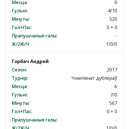
Месца:
6
Гульні:
4/10
Мінуты:
520
Гол+Пас:
0 + 0
Прапушчаныя галы:
-
Ж/2Ж/Ч
1/0/0
Горбач Андрей
Сезон:
2017
Турнір:
Чэмпіянат дублёраў
Месца:
6
Гульні:
7/0
Мінуты:
567
Гол+Пас:
0 + 0
Прапушчаныя галы:
-
Ж/2Ж/Ч
1/0/0