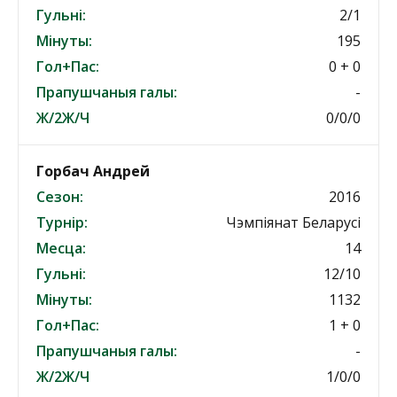
Гульні:
2/1
Мінуты:
195
Гол+Пас:
0 + 0
Прапушчаныя галы:
-
Ж/2Ж/Ч
0/0/0
Горбач Андрей
Сезон:
2016
Турнір:
Чэмпіянат Беларусі
Месца:
14
Гульні:
12/10
Мінуты:
1132
Гол+Пас:
1 + 0
Прапушчаныя галы:
-
Ж/2Ж/Ч
1/0/0