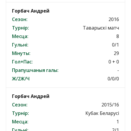
Горбач Андрей
Сезон:
2016
Турнір:
Таварыскі матч
Месца:
8
Гульні:
0/1
Мінуты:
29
Гол+Пас:
0 + 0
Прапушчаныя галы:
-
Ж/2Ж/Ч
0/0/0
Горбач Андрей
Сезон:
2015/16
Турнір:
Кубак Беларусі
Месца:
1
Гульні:
2/1