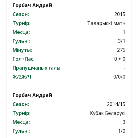
Горбач Андрей
Сезон:
2015
Турнір:
Таварыскі матч
Месца:
1
Гульні:
3/1
Мінуты:
275
Гол+Пас:
0 + 0
Прапушчаныя галы:
-
Ж/2Ж/Ч
0/0/0
Горбач Андрей
Сезон:
2014/15
Турнір:
Кубак Беларусі
Месца:
3
Гульні:
1/0