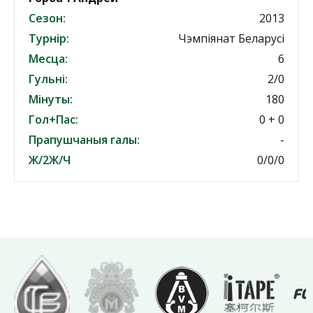
Сезон:
2013
Турнір:
Чэмпіянат Беларусі
Месца:
6
Гульні:
2/0
Мінуты:
180
Гол+Пас:
0 + 0
Прапушчаныя галы:
-
Ж/2Ж/Ч
0/0/0