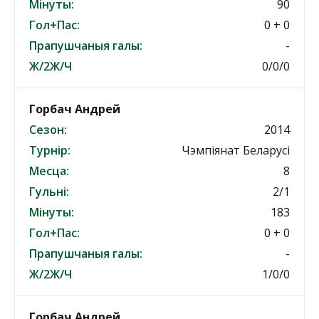
Мінуты:
90
Гол+Пас:
0 + 0
Прапушчаныя галы:
-
Ж/2Ж/Ч
0/0/0
Горбач Андрей
Сезон:
2014
Турнір:
Чэмпіянат Беларусі
Месца:
8
Гульні:
2/1
Мінуты:
183
Гол+Пас:
0 + 0
Прапушчаныя галы:
-
Ж/2Ж/Ч
1/0/0
Горбач Андрей