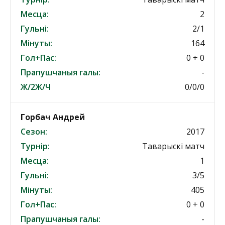
Месца:
2
Гульні:
2/1
Мінуты:
164
Гол+Пас:
0 + 0
Прапушчаныя галы:
-
Ж/2Ж/Ч
0/0/0
Горбач Андрей
Сезон:
2017
Турнір:
Таварыскі матч
Месца:
1
Гульні:
3/5
Мінуты:
405
Гол+Пас:
0 + 0
Прапушчаныя галы:
-