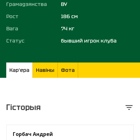
Грамадзянства
BY
Рост
186 см
Вага
74 кг
Статус
бывший игрок клуба
Кар'ера
Навіны
Фота
Гісторыя
Горбач Андрей