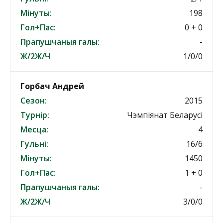
Мінуты:
198
Гол+Пас:
0 + 0
Прапушчаныя галы:
-
Ж/2Ж/Ч
1/0/0
Горбач Андрей
Сезон:
2015
Турнір:
Чэмпіянат Беларусі
Месца:
4
Гульні:
16/6
Мінуты:
1450
Гол+Пас:
1 + 0
Прапушчаныя галы:
-
Ж/2Ж/Ч
3/0/0