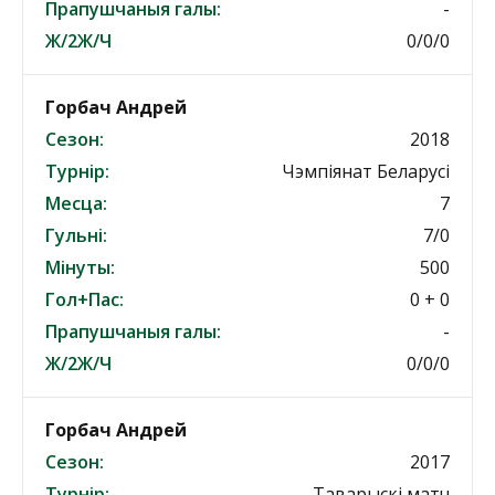
Прапушчаныя галы:
-
Ж/2Ж/Ч
0/0/0
Горбач Андрей
Сезон:
2018
Турнір:
Чэмпіянат Беларусі
Месца:
7
Гульні:
7/0
Мінуты:
500
Гол+Пас:
0 + 0
Прапушчаныя галы:
-
Ж/2Ж/Ч
0/0/0
Горбач Андрей
Сезон:
2017
Турнір:
Таварыскі матч