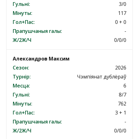
Гульні:
3/0
Мінуты:
117
Гол+Пас:
0 + 0
Прапушчаныя галы:
-
Ж/2Ж/Ч
0/0/0
Александров Максим
Сезон:
2026
Турнір:
Чэмпіянат дублёраў
Месца:
6
Гульні:
8/7
Мінуты:
762
Гол+Пас:
3 + 1
Прапушчаныя галы:
-
Ж/2Ж/Ч
0/0/0