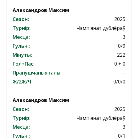
Александров Максим
Сезон:
2025
Турнір:
Чэмпіянат дублёраў
Месца:
3
Гульні:
0/9
Мінуты:
222
Гол+Пас:
0 + 0
Прапушчаныя галы:
-
Ж/2Ж/Ч
0/0/0
Александров Максим
Сезон:
2025
Турнір:
Чэмпіянат дублёраў
Месца:
3
Гульні:
0/1