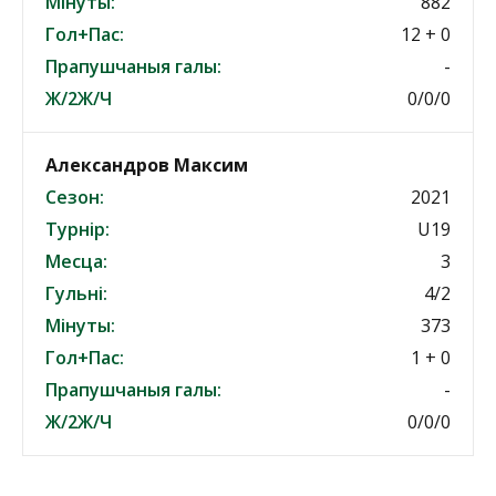
Мінуты:
882
Гол+Пас:
12 + 0
Прапушчаныя галы:
-
Ж/2Ж/Ч
0/0/0
Александров Максим
Сезон:
2021
Турнір:
U19
Месца:
3
Гульні:
4/2
Мінуты:
373
Гол+Пас:
1 + 0
Прапушчаныя галы:
-
Ж/2Ж/Ч
0/0/0