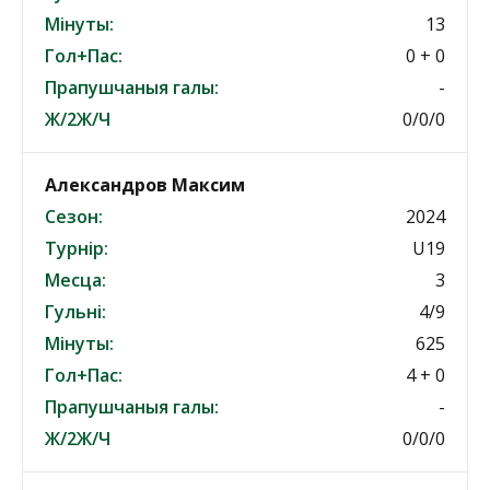
Мінуты:
13
Гол+Пас:
0 + 0
Прапушчаныя галы:
-
Ж/2Ж/Ч
0/0/0
Александров Максим
Сезон:
2024
Турнір:
U19
Месца:
3
Гульні:
4/9
Мінуты:
625
Гол+Пас:
4 + 0
Прапушчаныя галы:
-
Ж/2Ж/Ч
0/0/0