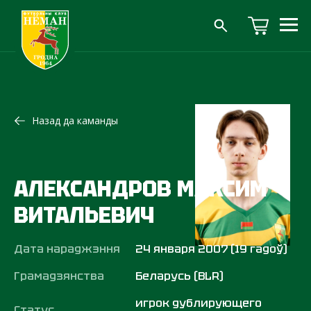
Назад да каманды
АЛЕКСАНДРОВ МАКСИМ
ВИТАЛЬЕВИЧ
Дата нараджэння
24 января 2007 (19 гадоў)
Грамадзянства
Беларусь (BLR)
игрок дублирующего
Статус