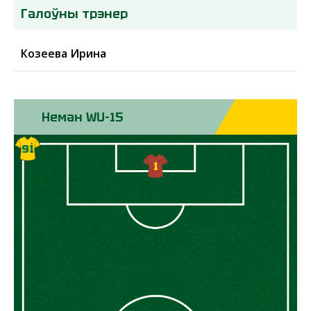
Галоўны трэнер
Козеева Ирина
Неман WU-15
52
10
91
17
11
9
5
8
1