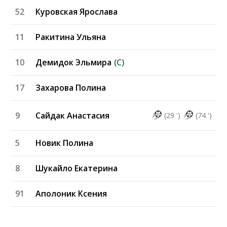
52
Куровская Ярослава
11
Ракитина Ульяна
10
Демидок Эльмира
(C)
17
Захарова Полина
9
Сайдак Анастасия
(29 ')
(74 ')
5
Новик Полина
8
Шукайло Екатерина
91
Аполоник Ксения