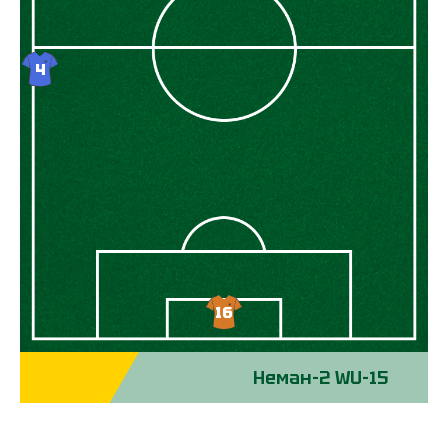
10
19
12
6
2
9
4
7
16
Неман-2 WU-15