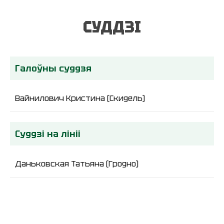
СУДДЗІ
Галоўны суддзя
Вайнилович Кристина (Скидель)
Суддзі на лініі
Даньковская Татьяна (Гродно)