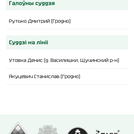
Галоўны суддзя
Рутько Дмитрий (Гродно)
Суддзі на лініі
Утовка Денис (д. Василишки, Щучинский р-н)
Якуцевич Станислав (Гродно)