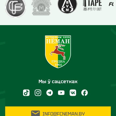
Мы ў сацсетках
INFO@FCNEMAN.BY