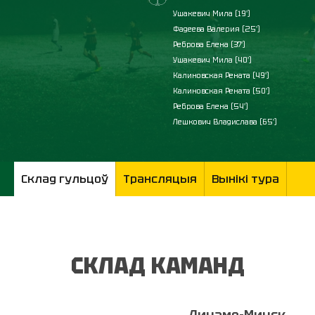
Ушакевич Мила (19')
Фадеева Валерия (25')
Реброва Елена (37')
Ушакевич Мила (40')
Калиновская Рената (49')
Калиновская Рената (50')
Реброва Елена (54')
Лешкович Владислава (65')
Склад гульцоў
Трансляцыя
Вынікі тура
СКЛАД КАМАНД
Динамо-Минск