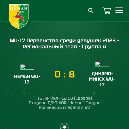
WU-17 Первенство среди девушек 2023 -
Региональный этап - Группа А
0
:
8
ДИНАМО-
НЕМАН WU-
МИНСК WU-
17
17
16 Жніўня - 12:00 (Серада)
Стадион СДЮШОР "Неман" Гродно
Колькасць гледачоў: 20