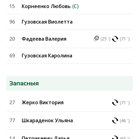
15
Корнеенко Любовь
(C)
96
Гузовская Виолетта
20
Фадеева Валерия
(25 ')
(71 ')
69
Гузовская Каролина
Запасныя
27
Жерко Виктория
(71 ')
77
Шкараденок Ульяна
(46 ')
14
Петрикевич Дарья
(65 ')