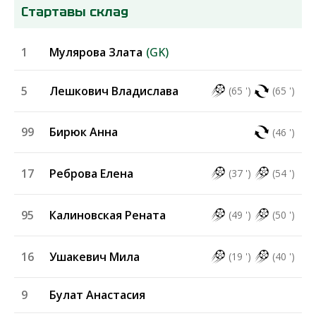
Стартавы склад
1
Мулярова Злата
(GK)
5
Лешкович Владислава
(65 ')
(65 ')
99
Бирюк Анна
(46 ')
17
Реброва Елена
(37 ')
(54 ')
95
Калиновская Рената
(49 ')
(50 ')
16
Ушакевич Мила
(19 ')
(40 ')
9
Булат Анастасия