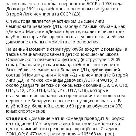
защищала честь города в первенстве БССР с 1958 года.
До конца 1991 года «Неман» в основном выступал во
Второй Лиге чемпионата СССР (Д3).
С 1992 года является участником Высшей лиги
чемпионата Беларуси (Д1). Наряду с такими клубами, как
«Динамо-Минск» и «Динамо-Брест», входит в число трёх
клубов, которые беспрерывно выступают в сильнейшем
дивизионе страны с момента его основания.
На данный момент в структуру клуба входят 2 команды, а
также Специализированная детско-юношеская школа
Олимпийского резерва по футболу (в структуре с 2009
года). Главная мужская команда «Неман» выступает в
Высшей лиге чемпионата Беларуси (Д1), дублирующий
состав («Неман»-д или «Неман»-2) – в чемпионате Второй
лиги (Д3), а также команды девочек (WU17 и WU15) и
около двадцати детских и юношеских команд (U8, U9, U10,
U11, U12, U13, U14, U15, U16, U17, U18), которые
выступают в региональных соревнованиях и юношеском
первенстве Беларуси в соответствующих возрастах. В
клубной футбольной школе в 60 группах обучается 870
юных спортсменов.
Стадион:
Домашние матчи команда проводит в Гродно
на стадионе ГУ «Гродненский областной комплексный
центр олимпийского резерва» (сокращённо - Стадион
ГОКЦОР; 8 479 мест; размер поля – 105*68 метров).