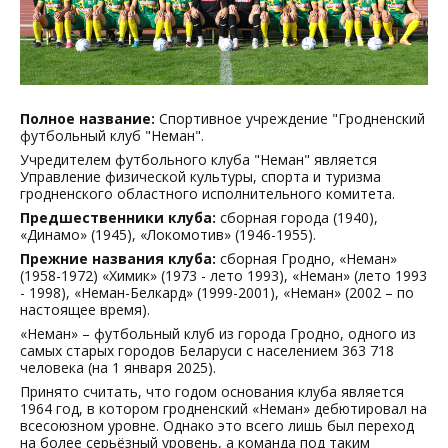
Полное название:
Спортивное учреждение "Гродненский
футбольный клуб "Неман".
Учредителем футбольного клуба "Неман" является
Управление физической культуры, спорта и туризма
гродненского областного исполнительного комитета.
Предшественники клуба:
сборная города (1940),
«Динамо» (1945), «Локомотив» (1946-1955).
Прежние названия клуба:
сборная Гродно, «Неман»
(1958-1972) «Химик» (1973 - лето 1993), «Неман» (лето 1993
- 1998), «Неман-Белкард» (1999-2001), «Неман» (2002 – по
настоящее время).
«Неман» – футбольный клуб из города Гродно, одного из
самых старых городов Беларуси с населением 363 718
человека (на 1 января 2025).
Принято считать, что годом основания клуба является
1964 год, в котором гродненский «Неман» дебютировал на
всесоюзном уровне. Однако это всего лишь был переход
на более серьёзный уровень, а команда под таким