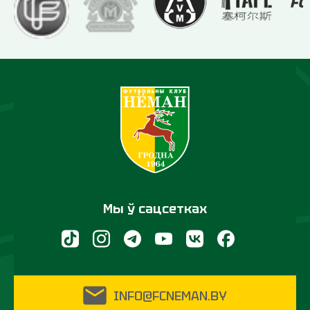
Мы ў сацсетках
INFO@FCNEMAN.BY