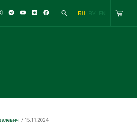
RU
BY
EN
валевич
/ 15.11.2024