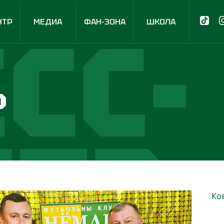
СС-
НТР
МЕДИА
ФАН-ЗОНА
ШКОЛА
р
НТР
Ко