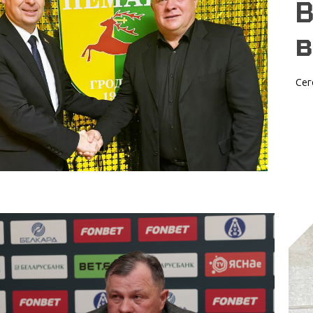
В
в
Сег