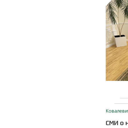
Ковалеви
СМИ о 