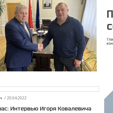
П
с
Гла
кон
ч
/ 20.04.2022
нас: Интервью Игоря Ковалевича