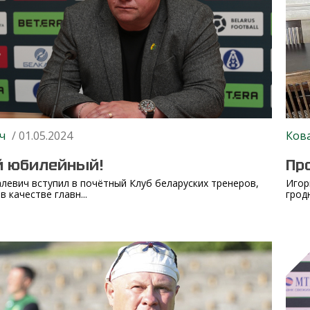
ч
/ 01.05.2024
Ков
й юбилейный!
Пр
левич вступил в почётный Клуб беларуских тренеров,
Игор
 качестве главн...
грод