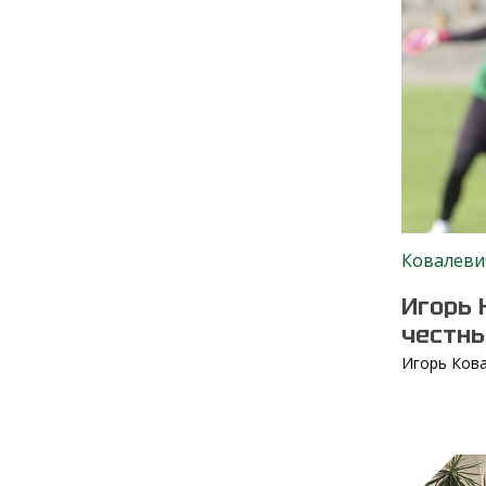
Ковалеви
Игорь 
честны
Игорь Ков