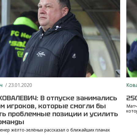
ч
/ 23.01.2020
Ков
КОВАЛЕВИЧ: В отпуске занимались
25
м игроков, которые смогли бы
Матч
кото
ь проблемные позиции и усилить
команды
енер жёлто-зелёных рассказал о ближайших планах