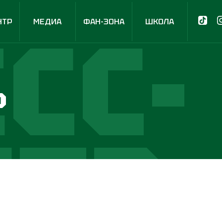
СС-
НТР
МЕДИА
ФАН-ЗОНА
ШКОЛА
р
НТР