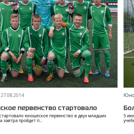
 27.08.2014
Юн
кое первенство стартовало
Бо
 стартовало юношеское первенство в двух младших
5 ию
а завтра пройдет п...
учеб