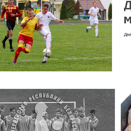
Д
Две