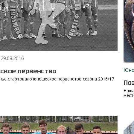
 29.08.2016
ское первенство
Юн
нье стартовало юношеское первенство сезона 2016/17
По
Наша
мест