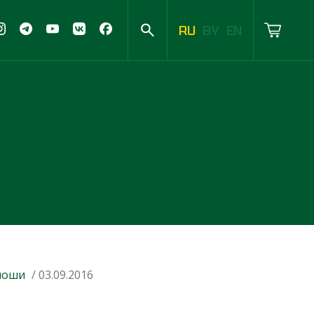
RU
BY
EN
оши
/ 03.09.2016