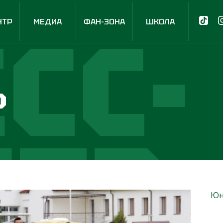
СС-
НТР
МЕДИА
ФАН-ЗОНА
ШКОЛА
р
НТР
Юн