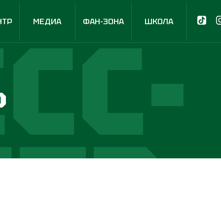
СС-
НТР
МЕДИА
ФАН-ЗОНА
ШКОЛА
р
НТР