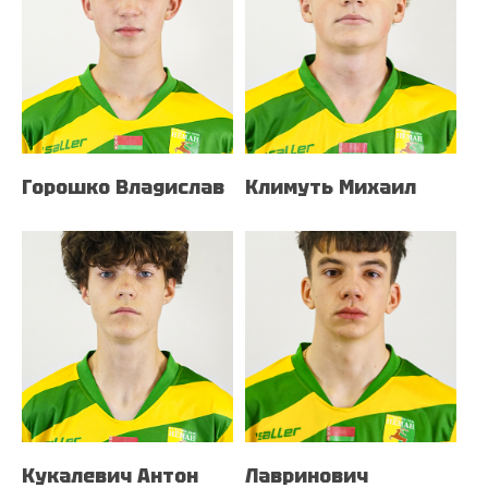
Горошко Владислав
Климуть Михаил
Кукалевич Антон
Лавринович