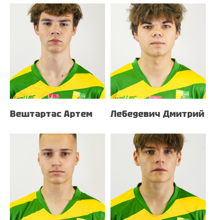
Вештартас Артем
Лебедевич Дмитрий