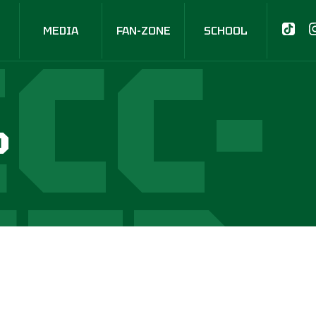
СС-
MEDIA
FAN-ZONE
SCHOOL
р
НТР