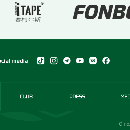
ocial media
CLUB
PRESS
ME
О по