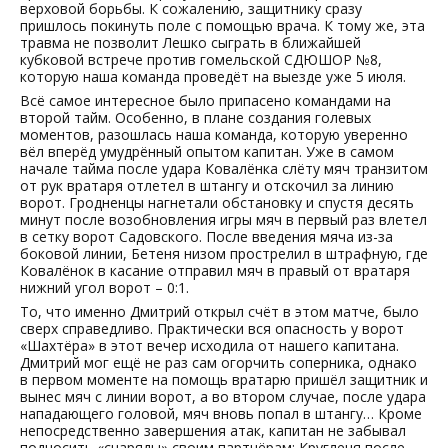
верховой борьбы. К сожалению, защитнику сразу
пришлось покинуть поле с помощью врача. К тому же, эта
травма не позволит Лешко сыграть в ближайшей
кубковой встрече против гомельской СДЮШОР №8,
которую наша команда проведёт на выезде уже 5 июля.
Всё самое интересное было припасено командами на
второй тайм. Особенно, в плане создания голевых
моментов, разошлась наша команда, которую уверенно
вёл вперёд умудрённый опытом капитан. Уже в самом
начале тайма после удара Ковалёнка слёту мяч транзитом
от рук вратаря отлетел в штангу и отскочил за линию
ворот. Гродненцы нагнетали обстановку и спустя десять
минут после возобновления игры мяч в первый раз влетел
в сетку ворот Садовского. После введения мяча из-за
боковой линии, Бетеня низом прострелил в штрафную, где
Ковалёнок в касание отправил мяч в правый от вратаря
нижний угол ворот – 0:1.
То, что именно Дмитрий открыл счёт в этом матче, было
сверх справедливо. Практически вся опасность у ворот
«Шахтёра» в этот вечер исходила от нашего капитана.
Дмитрий мог ещё не раз сам огорчить соперника, однако
в первом моменте на помощь вратарю пришёл защитник и
вынес мяч с линии ворот, а во втором случае, после удара
нападающего головой, мяч вновь попал в штангу… Кроме
непосредственно завершения атак, капитан не забывал
подносить «снаряды» своим партнёрам: Кругленя после