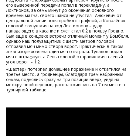
его выверенной передачи попал в перекладину, а
Локтионов, за семь минут до окончания основного
времени матча, своего шанса не упустил. Анюкевич от
центральной линии поля пробил штрафной, а Ковалёнок
головой скинул мяч на ход Локтионову – удар
нападающего в касание и счёт стал 0:2 в пользу Гродно.
Был ещё в концовке встречи отличный момент у Бомбеля,
однако наш полузащитник с шести метров головой
отправил мяч мимо створа ворот. Практически в таком
же эпизоде хозяева один мяч отыграли: Тупалов подал
мяч в штрафную, а Сень головой отправил мяч в левый
угол ворот – 1:2.
«Шахтёр» потерпел домашнее поражение и откатился на
третье место, а гродненцы, благодаря трём набранным
очкам, поднялись сразу на три позиции вверх, уйдя на
межкруговой перерыв, расположившись на 7-ом месте в
турнирной таблице.