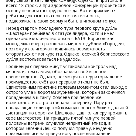
зову сыграть за главную команду. Однако, в протоколе
всего 18 строк, а при здоровой конкуренции пробиться в
основу невероятно трудно всегда. Вот и приходится
ребятам доказывать свою состоятельность,
поддерживать свою форму и быть в игровом тонусе.
Перед стартом последнего тура первого круга дубль
«Шахтёра» пребывал в статусе лидера, хотя и имел
одинаковое количество очков с БАТЭ. Борисовская
молодёжка вчера разошлась миром с дублем «Городеи»,
поэтому у солигорчан появилась возможность
оторваться от конкурента. Однако, осечкой борисовского
дубля воспользоваться не удалось.
Гродненцы с первых минут установили контроль над
мячом, и, тем самым, обозначили своё игровое
превосходство. Однако, несмотря на территориальное
преимущество, счёт до перерыва открыт не был.
Единственным поистине голевым моментом стал выход с
острого угла к воротам Журневича, который закончился
попаданием в штангу. Хозяева при первой же
возможности остро отвечали сопернику. Пару раз
нападающие солигорской команды опасно били с дальней
дистанции по воротам Шишлова, дав голкиперу проявить
своё мастерство. На тридцать пятой минуте первой
половины встречи случился неприятный эпизод, в
котором Евгений Лешко получил травму, неудачно
приземлившись на правую ногу после выигранной