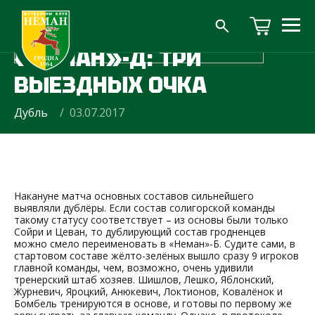
«ШАХТЁР»-Д —
«НЕМАН»-Д: ТРИ
ВЫЕЗДНЫХ ОЧКА
Дубль
/ 03.07.2017
Накануне матча основных составов сильнейшего
выявляли дублёры. Если состав солигорской команды
такому статусу соответствует – из основы были только
Сойри и Цеван, то дублирующий состав гродненцев
можно смело переименовать в «Неман»-Б. Судите сами, в
стартовом составе жёлто-зелёных вышло сразу 9 игроков
главной команды, чем, возможно, очень удивили
тренерский штаб хозяев. Шишлов, Лешко, Яблонский,
Журневич, Яроцкий, Анюкевич, Локтионов, Ковалёнок и
Бомбель тренируются в основе, и готовы по первому же