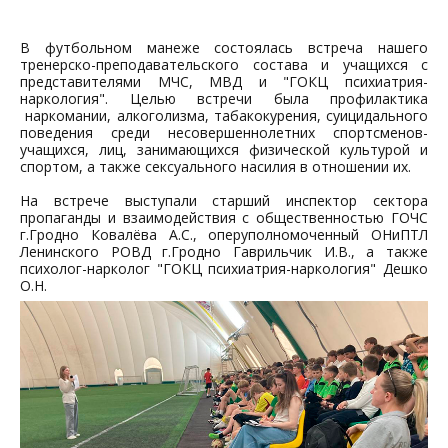
В футбольном манеже состоялась встреча нашего
тренерско-преподавательского состава и учащихся с
представителями МЧС, МВД и "ГОКЦ психиатрия-
наркология". Целью встречи была профилактика
наркомании, алкоголизма, табакокурения, суицидального
поведения среди несовершеннолетних спортсменов-
учащихся, лиц, занимающихся физической культурой и
спортом, а также сексуального насилия в отношении их.
На встрече выступали старший инспектор сектора
пропаганды и взаимодействия с общественностью ГОЧС
г.Гродно Ковалёва А.С., оперуполномоченный ОНиПТЛ
Ленинского РОВД г.Гродно Гаврильчик И.В., а также
психолог-нарколог "ГОКЦ психиатрия-наркология" Дешко
О.Н.