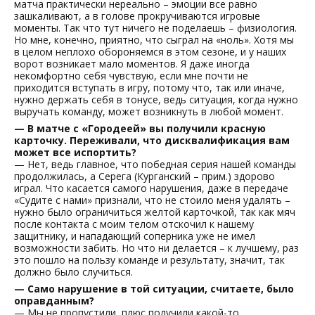
матча практически нереально – эмоции все равно
зашкаливают, а в голове прокручиваются игровые
моменты. Так что тут ничего не поделаешь – физиология.
Но мне, конечно, приятно, что сыграл на «ноль». Хотя мы
в целом неплохо обороняемся в этом сезоне, и у наших
ворот возникает мало моментов. Я даже иногда
некомфортно себя чувствую, если мне почти не
приходится вступать в игру, потому что, так или иначе,
нужно держать себя в тонусе, ведь ситуация, когда нужно
выручать команду, может возникнуть в любой момент.
— В матче с «Городеей» вы получили красную
карточку. Переживали, что дисквалификация вам
может все испортить?
— Нет, ведь главное, что победная серия нашей команды
продолжилась, а Серега (Курганский – прим.) здорово
играл. Что касается самого нарушения, даже в передаче
«Судите с нами» признали, что не стоило меня удалять –
нужно было ограничиться желтой карточкой, так как мяч
после контакта с моим телом отскочил к нашему
защитнику, и нападающий соперника уже не имел
возможности забить. Но что ни делается – к лучшему, раз
это пошло на пользу команде и результату, значит, так
должно было случиться.
— Само нарушение в той ситуации, считаете, было
оправданным?
— Мы не пропустили, плюс получили какой-то