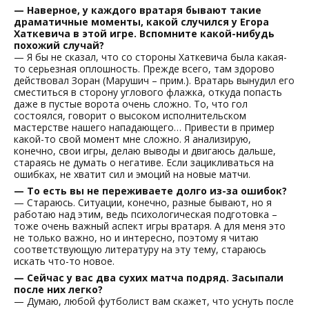
— Наверное, у каждого вратаря бывают такие
драматичные моменты, какой случился у Егора
Хаткевича в этой игре. Вспомните какой-нибудь
похожий случай?
— Я бы не сказал, что со стороны Хаткевича была какая-
то серьезная оплошность. Прежде всего, там здорово
действовал Зоран (Марушич – прим.). Вратарь вынудил его
сместиться в сторону углового флажка, откуда попасть
даже в пустые ворота очень сложно. То, что гол
состоялся, говорит о высоком исполнительском
мастерстве нашего нападающего… Привести в пример
какой-то свой момент мне сложно. Я анализирую,
конечно, свои игры, делаю выводы и двигаюсь дальше,
стараясь не думать о негативе. Если зацикливаться на
ошибках, не хватит сил и эмоций на новые матчи.
— То есть вы не переживаете долго из-за ошибок?
— Стараюсь. Ситуации, конечно, разные бывают, но я
работаю над этим, ведь психологическая подготовка –
тоже очень важный аспект игры вратаря. А для меня это
не только важно, но и интересно, поэтому я читаю
соответствующую литературу на эту тему, стараюсь
искать что-то новое.
— Сейчас у вас два сухих матча подряд. Засыпали
после них легко?
— Думаю, любой футболист вам скажет, что уснуть после