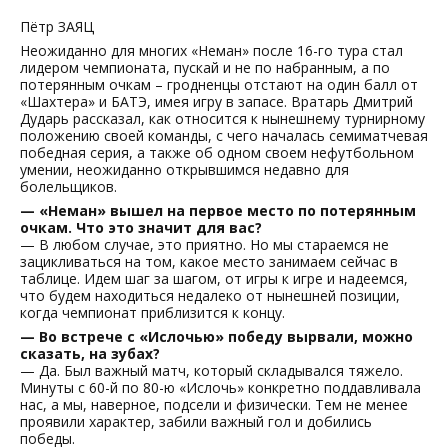
Пётр ЗАЯЦ
Неожиданно для многих «Неман» после 16-го тура стал
лидером чемпионата, пускай и не по набранным, а по
потерянным очкам – гродненцы отстают на один балл от
«Шахтера» и БАТЭ, имея игру в запасе. Вратарь Дмитрий
Дударь рассказал, как относится к нынешнему турнирному
положению своей команды, с чего началась семиматчевая
победная серия, а также об одном своем нефутбольном
умении, неожиданно открывшимся недавно для
болельщиков.
— «Неман» вышел на первое место по потерянным
очкам. Что это значит для вас?
— В любом случае, это приятно. Но мы стараемся не
зацикливаться на том, какое место занимаем сейчас в
таблице. Идем шаг за шагом, от игры к игре и надеемся,
что будем находиться недалеко от нынешней позиции,
когда чемпионат приблизится к концу.
— Во встрече с «Ислочью» победу вырвали, можно
сказать, на зубах?
— Да. Был важный матч, который складывался тяжело.
Минуты с 60-й по 80-ю «Ислочь» конкретно поддавливала
нас, а мы, наверное, подсели и физически. Тем не менее
проявили характер, забили важный гол и добились
победы.