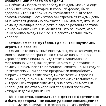
«золото» или просто за медали?
— Сейчас мы боремся за победу в каждом матче. А еще
чтобы все игроки находись в хорошей форме, были
здоровы, чтобы любой из 25 футболистов был готов
помочь команде. Вот к этому мы стремимся каждый день.
Мне кажется довольно показательный момент, что наша
команда выглядит ровно даже в случае ротации состава,
и рисунок нашей игры не меняется. Это означает, что в
нашу обойму входит не 12-13, а действительно 20-25
человек.
— Отвлечемся от футбола. Где вы так научились
играть на органе?
— Орган – это клавишный инструмент, хотя, конечно, есть
много нюансов по сравнению с тем же пианино. Но я
играл партию с пианино. В детстве я занимался на
фортепиано, и вот, как видите, что-то еще осталось в
памяти. Причем все это получилось спонтанно: мы ходили
на экскурсию и нам просто предложили попробовать
сыграть. Кстати, такие походы – это тоже интересная
тема. В Гродно очень много достопримечательностей и
интересных исторических мест, знаю это как местный.
Теперь для нас стало хорошей традицией посещать
каждую неделю одно из них.
— Мне кажется, заниматься в детстве фортепиано
и быть вратарем – не самое удачное совмещение?
— Почему же? Я думаю, это здорово, когда у ребенка есть