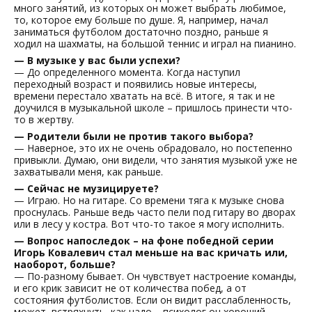
много занятий, из которых он может выбрать любимое,
то, которое ему больше по душе. Я, например, начал
заниматься футболом достаточно поздно, раньше я
ходил на шахматы, на большой теннис и играл на пианино.
— В музыке у вас были успехи?
— До определенного момента. Когда наступил
переходный возраст и появились новые интересы,
времени перестало хватать на всё. В итоге, я так и не
доучился в музыкальной школе – пришлось принести что-
то в жертву.
— Родители были не против такого выбора?
— Наверное, это их не очень обрадовало, но постепенно
привыкли. Думаю, они видели, что занятия музыкой уже не
захватывали меня, как раньше.
— Сейчас не музицируете?
— Играю. Но на гитаре. Со времени тяга к музыке снова
проснулась. Раньше ведь часто пели под гитару во дворах
или в лесу у костра. Вот что-то такое я могу исполнить.
— Вопрос напоследок – на фоне победной серии
Игорь Ковалевич стал меньше на вас кричать или,
наоборот, больше?
— По-разному бывает. Он чувствует настроение команды,
и его крик зависит не от количества побед, а от
состояния футболистов. Если он видит расслабленность,
может, встряхнуть, как надо – психолог он хороший.