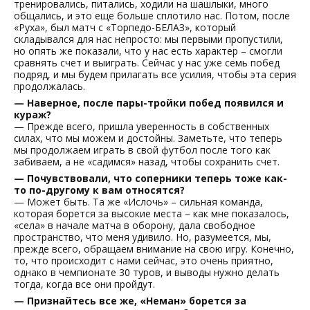
тренировались, питались, ходили на шашлыки, много
общались, и это еще больше сплотило нас. Потом, после
«Руха», был матч с «Торпедо-БЕЛАЗ», который
складывался для нас непросто: мы первыми пропустили,
но опять же показали, что у нас есть характер – смогли
сравнять счет и выиграть. Сейчас у нас уже семь побед
подряд, и мы будем прилагать все усилия, чтобы эта серия
продолжалась.
— Наверное, после пары-тройки побед появился и
кураж?
— Прежде всего, пришла уверенность в собственных
силах, что мы можем и достойны. Заметьте, что теперь
мы продолжаем играть в свой футбол после того как
забиваем, а не «садимся» назад, чтобы сохранить счет.
— Почувствовали, что соперники теперь тоже как-
то по-другому к вам относятся?
— Может быть. Та же «Ислочь» – сильная команда,
которая борется за высокие места – как мне показалось,
«села» в начале матча в оборону, дала свободное
пространство, что меня удивило. Но, разумеется, мы,
прежде всего, обращаем внимание на свою игру. Конечно,
то, что происходит с нами сейчас, это очень приятно,
однако в чемпионате 30 туров, и выводы нужно делать
тогда, когда все они пройдут.
— Признайтесь все же, «Неман» борется за