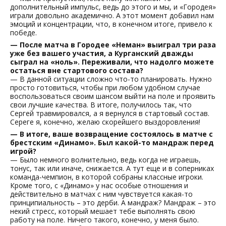
дополнительный импульс, ведь до этого и мы, и «Городея»
играли довольно академично. А этот момент добавил нам
эмоций и концентрации, что, в конечном итоге, привело к
победе.
— После матча в Городее «Неман» выиграл три раза
уже без вашего участия, а Курганский дважды
сыграл на «ноль». Переживали, что надолго можете
остаться вне стартового состава?
— В данной ситуации сложно что-то планировать. Нужно
просто готовиться, чтобы при любом удобном случае
воспользоваться своим шансом выйти на поле и проявить
свои лучшие качества. В итоге, получилось так, что
Сергей травмировался, а я вернулся в стартовый состав.
Сереге я, конечно, желаю скорейшего выздоровления!
— В итоге, ваше возвращение состоялось в матче с
брестским «Динамо». Был какой-то мандраж перед
игрой?
— Было немного волнительно, ведь когда не играешь,
тонус, так или иначе, снижается. А тут еще и в соперниках
команда-чемпион, в которой собраны классные игроки.
Кроме того, с «Динамо» у нас особые отношения и
действительно в матчах с ним чувствуется какая-то
принципиальность – это дерби. А мандраж? Мандраж – это
некий стресс, который мешает тебе выполнять свою
работу на поле. Ничего такого, конечно, у меня было.