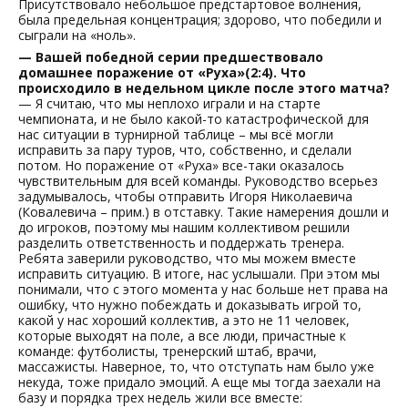
Присутствовало небольшое предстартовое волнения,
была предельная концентрация; здорово, что победили и
сыграли на «ноль».
— Вашей победной серии предшествовало
домашнее поражение от «Руха»(2:4). Что
происходило в недельном цикле после этого матча?
— Я считаю, что мы неплохо играли и на старте
чемпионата, и не было какой-то катастрофической для
нас ситуации в турнирной таблице – мы всё могли
исправить за пару туров, что, собственно, и сделали
потом. Но поражение от «Руха» все-таки оказалось
чувствительным для всей команды. Руководство всерьез
задумывалось, чтобы отправить Игоря Николаевича
(Ковалевича – прим.) в отставку. Такие намерения дошли и
до игроков, поэтому мы нашим коллективом решили
разделить ответственность и поддержать тренера.
Ребята заверили руководство, что мы можем вместе
исправить ситуацию. В итоге, нас услышали. При этом мы
понимали, что с этого момента у нас больше нет права на
ошибку, что нужно побеждать и доказывать игрой то,
какой у нас хороший коллектив, а это не 11 человек,
которые выходят на поле, а все люди, причастные к
команде: футболисты, тренерский штаб, врачи,
массажисты. Наверное, то, что отступать нам было уже
некуда, тоже придало эмоций. А еще мы тогда заехали на
базу и порядка трех недель жили все вместе: