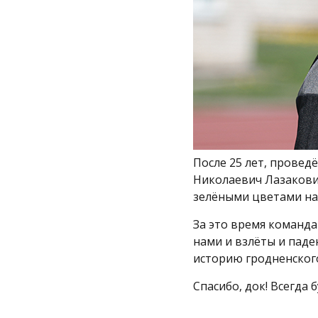
После 25 лет, провед
Николаевич Лазакович
зелёными цветами на
За это время команд
нами и взлёты и паде
историю гродненского
Спасибо, док! Всегда 