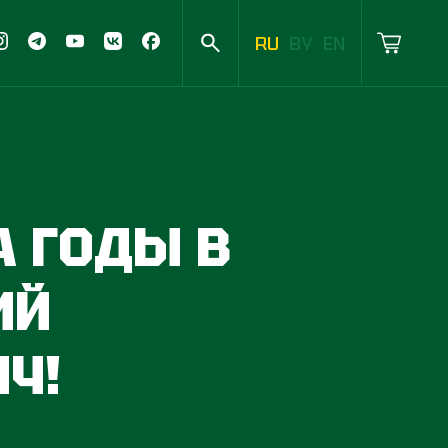
RU
BY
EN
А ГОДЫ В
ИЙ
Ч!