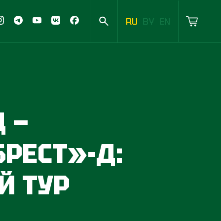
RU
BY
EN
 —
РЕСТ»-Д:
Й ТУР