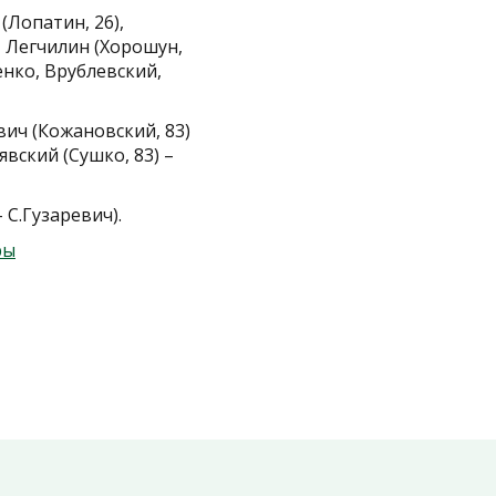
(Лопатин, 26),
, Легчилин (Хорошун,
енко, Врублевский,
ич (Кожановский, 83)
явский (Сушко, 83) –
– С.Гузаревич).
ры