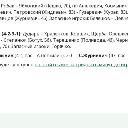
Робак – Яблонский (Лешко, 70), (к) Анюкевич, Космынин 
вич, Петровский (Жидкевич, 83) - Гузаревич (Курак, 83)
авцов (Журневич, 46). Запасные игроки: Беляшов – Левч
4-2-3-1):
Дударь – Храленков, Ковшик, Щерба, Орешкев
к - Степанюк (Ботух, 56), Терещенко (Поливода, 46), Черн
70). Запасные игроки: Горячко.
мынин
(4-г, пас – А.Легчилин), 2:0 —
С.Журневич
(47, пас 
будет доступен
по этой ссылке за тридцать минут до иг