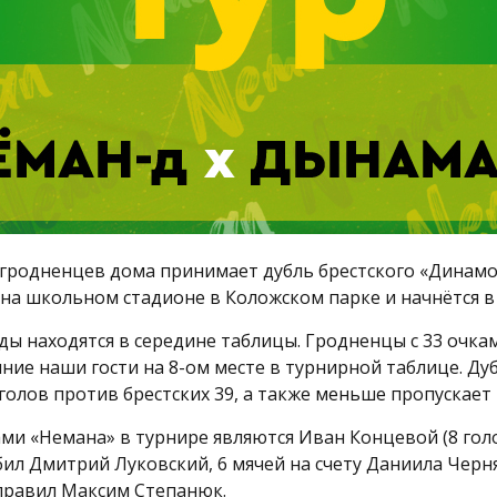
гродненцев дома принимает дубль брестского «Динам
на школьном стадионе в Коложском парке и начнётся в 
ды находятся в середине таблицы. Гродненцы с 33 очка
шние наши гости на 8-ом месте в турнирной таблице. Ду
голов против брестских 39, а также меньше пропускает 
 «Немана» в турнире являются Иван Концевой (8 голов
абил Дмитрий Луковский, 6 мячей на счету Даниила Черня
правил Максим Степанюк.