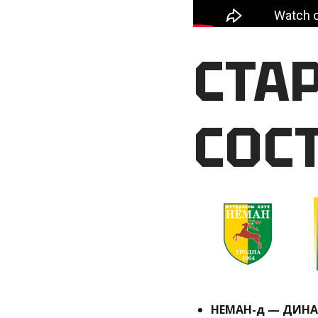
СТА
СОС
НЕМАН-д — ДИНАМО-