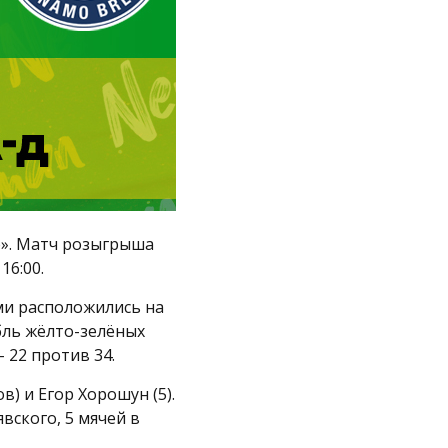
о». Матч розыгрыша
16:00.
ми расположились на
бль жёлто-зелёных
- 22 против 34.
) и Егор Хорошун (5).
вского, 5 мячей в