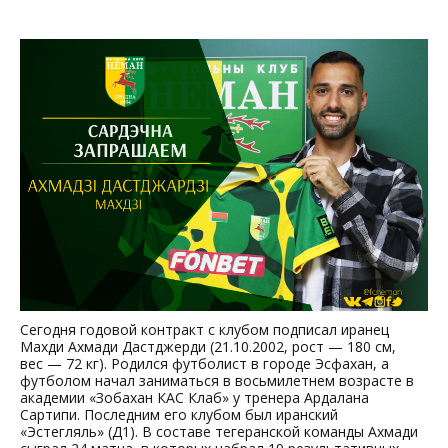
Сегодня годовой контракт с клубом подписал иранец
Махди Ахмади Дастджерди (21.10.2002, рост — 180 см,
вес — 72 кг). Родился футболист в городе Эсфахан, а
футболом начал заниматься в восьмилетнем возрасте в
академии
Зобахан КАС Клаб
у тренера Ардалана
Сартипи. Последним его клубом был иранский
Эстегляль
(Д1). В составе тегеранской команды Ахмади