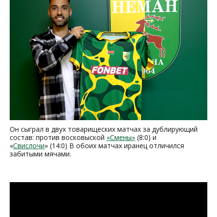
Он сыграл в двух товарищеских матчах за дублирующий
состав: против восковыской
Смены
(8:0) и
Свислочи
(14:0) В обоих матчах иранец отличился
забитыми мячами.