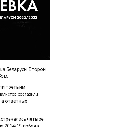
ка Беларуси. Второй
бом.
ли третьим,
налистов составили
, а ответные
встречались четыре
не 2014/15 победа