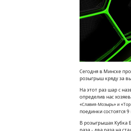
Сегодня в Минске пр
розыгрыш кряду за вы
На этот раз шар с на
определив нас хозяев
«
»
«
Славия-Мозырь
и
Тор
поединки состоятся 9 
В розыгрышах Кубка 
раза - два раза на ст