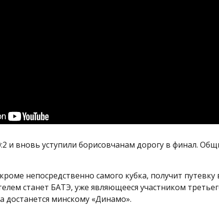
0:2 и вновь уступили борисовчанам дорогу в финал. Общ
кроме непосредственно самого кубка, получит путевку
телем станет БАТЭ, уже являющееся участником третье
ка достанется минскому «Динамо».