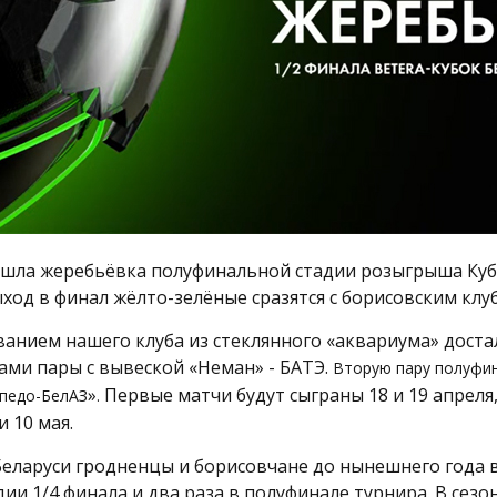
ошла жеребьёвка полуфинальной стадии розыгрыша Куб
ход в финал жёлто-зелёные сразятся с борисовским клу
званием нашего клуба из стеклянного «аквариума» доста
ами пары с вывеской «Неман» - БАТЭ.
Вторую пару полуфи
»
Первые матчи будут сыграны 18 и 19 апреля
педо-БелАЗ
.
и 10 мая.
Беларуси гродненцы и борисовчане до нынешнего года 
адии 1/4 финала и два раза в полуфинале турнира. В сезо