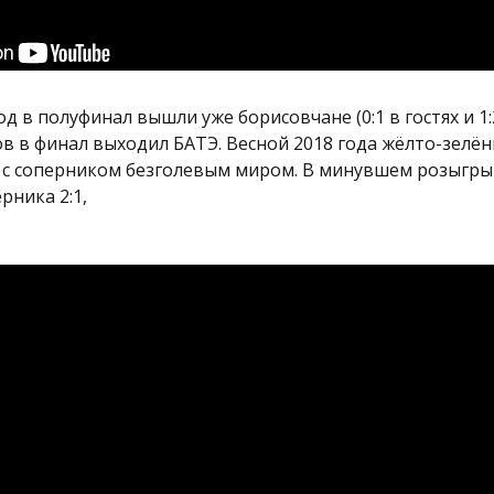
д в полуфинал вышли уже борисовчане (0:1 в гостях и 1:
ов в финал выходил БАТЭ. Весной 2018 года жёлто-зелён
сь с соперником безголевым миром. В минувшем розыгр
рника 2:1,