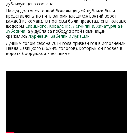
дублирующего состава.
На суд достопочтенной болельщицкой публики были
представлены по пять запоминающихся взятий ворот
каждой из команд. От основы были представлены голевые
шедевры
Савицкого, Ковалёнка, Легчилина, Хачатуряна и
Зубовича
, а у дубля за победу в этой номинации
сражались
Журневич, Забелин и Лукашин
.
Лучшим голом сезона 2014 года признан гол в исполнении
Павла Савицкого (36,84% голосов), который он провел в
ворота бобруйской «Белшины».