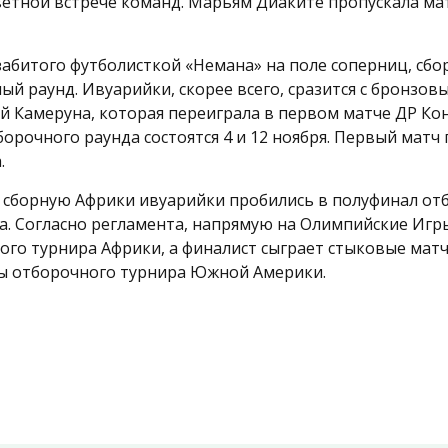
ветной встрече команд. Марьям Диаките пропускала ма
 забитого футболисткой «Немана» на поле соперниц, сбо
й раунд. Ивуарийки, скорее всего, сразится с бронзов
 Камеруна, которая переиграла в первом матче ДР Конг
орочного раунда состоятся 4 и 12 ноября. Первый матч
.
сборную Африки ивуарийки пробились в полуфинал от
а. Согласно регламента, напрямую на Олимпийские Игр
ого турнира Африки, а финалист сыграет стыковые мат
ы отборочного турнира Южной Америки.