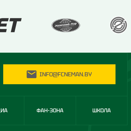
INFO@FCNEMAN.BY
ДИА
ФАН-ЗОНА
ШКОЛА