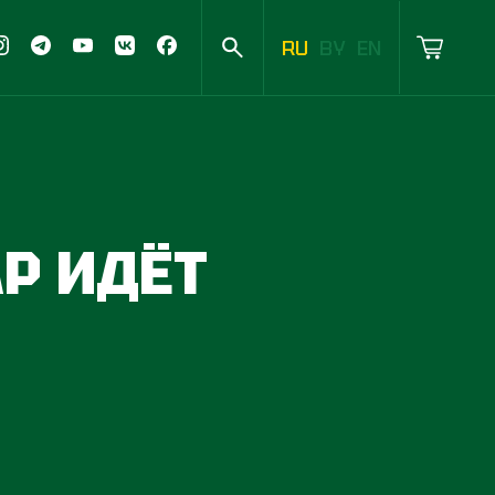
RU
BY
EN
АР ИДЁТ