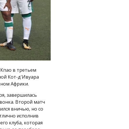
 Кпао в третьем
ой Кот-д'Ивуара
ном Африки.
ря, завершилась
звонка. Второй матч
ился вничью, но со
отлично исполнив
его клуба, которая