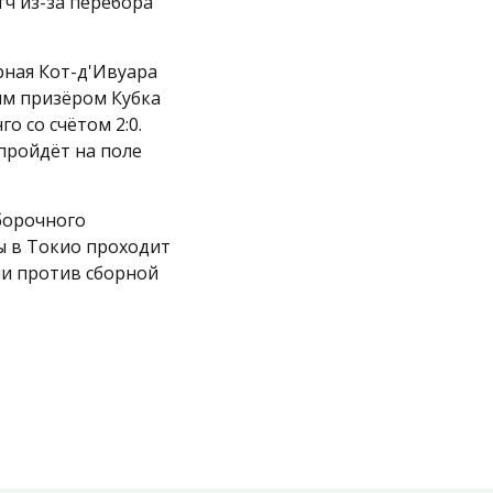
тч из-за перебора
рная Кот-д'Ивуара
ым призёром Кубка
о со счётом 2:0.
 пройдёт на поле
борочного
ы в Токио проходит
чи против сборной