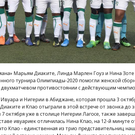
мана» Марьям Диаките, Линда Марлен Гоуз и Нина Зоте
нного турнира Олимпиады-2020 помогли женской сборн
 двухматчевом противостоянии с действующим чемпио
'Ивуара и Нигерии в Абиджане, которая прошла 3 октяб
. Диаките и Кпао отыграли в этой встрече от звонка до 
 7 октября уже в столице Нигерии Лагосе, также заверш
составе ивуариек отличилась Нина Кпао, на 12-й минуте 
то Кпао - единственная из трио представительниц наш