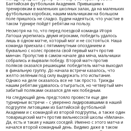
Балтийская футбольная Академия. Привыкшим к
тренировкам в маленьких школных залах, да на маленьких
футбольных коробках, нашим мальчишкам на большом
поле пришлось не сладко. Будем надеяться, что участие в
таком турнире пойдёт ребятам на пользу.
Несмотря на то, что перед поездкой команда Игоря
Латоша укрепилась двумя игроками, победить удалось
лишь в одном матче, который мог и не состояться. Наша
команда приехала с пятиминутным опозданием и
буквально с колес провела свой первый матч против
минчан. Пропустив в самом начале два мяча, мальчишки
собрались и вырвали победу. Второй матч против
поляков оказался решающим: победитель матча выходил
в финальную группу. До начала встречи казалось, что
желто-зелёным под силу выдержать это испытание.
Однако на деле оказалось все не так просто. Трижды
нашим ребятам удавалось отыграться, но четвертый мяч
забитый поляками оказался для них победным.
На следующий день предстояло провести еще две
турнирные встречи – с уверенно лидировавшими в нашей
подгруппе литовцами из Балтийской футбольной
Академии и с командой из второй подгруппы, а также один
товарищеский матч против вильнюсской школы «Милана».
Да, есть и такая у наших соседей. Именно с этого матча и
начался второй командный день. Видимо даже в таком