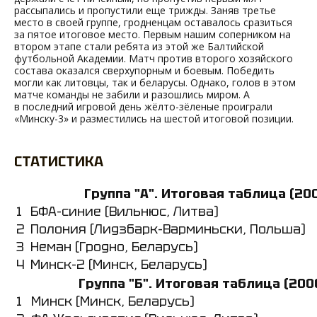
рассыпались и пропустили еще трижды. Заняв третье
место в своей группе, гродненцам оставалось сразиться
за пятое итоговое место. Первым нашим соперником на
втором этапе стали ребята из этой же Балтийской
футбольной Академии. Матч против второго хозяйского
состава оказался сверхупорным и боевым. Победить
могли как литовцы, так и беларусы. Однако, голов в этом
матче команды не забили и разошлись миром. А
в последний игровой день жёлто-зёленые проиграли
«Минску-3» и разместились на шестой итоговой позиции.
СТАТИСТИКА
Группа "А". Итоговая таблица (20
1
БФА-синие (Вильнюс, Литва)
2
Полония (Лидзбарк-Варминьски, Польша)
3
Неман (Гродно, Беларусь)
4
Минск-2 (Минск, Беларусь)
Группа "Б". Итоговая таблица (200
1
Минск (Минск, Беларусь)