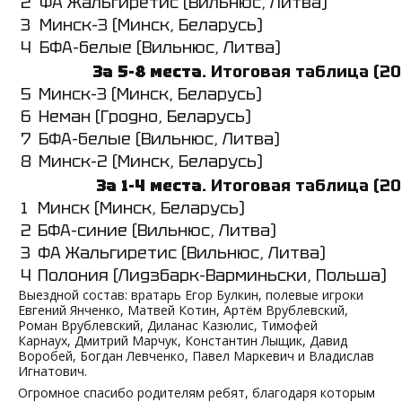
2
ФА Жальгиретис (Вильнюс, Литва)
3
Минск-3 (Минск, Беларусь)
4
БФА-белые (Вильнюс, Литва)
За 5-8 места
. Итоговая таблица (20
5
Минск-3 (Минск, Беларусь)
6
Неман (Гродно, Беларусь)
7
БФА-белые (Вильнюс, Литва)
8
Минск-2 (Минск, Беларусь)
За 1-4 места
. Итоговая таблица (20
1
Минск (Минск, Беларусь)
2
БФА-синие (Вильнюс, Литва)
3
ФА Жальгиретис (Вильнюс, Литва)
4
Полония (Лидзбарк-Варминьски, Польша)
Выездной состав: вратарь Егор Булкин, полевые игроки
Евгений Янченко, Матвей Котин, Артём Врублевский,
Роман Врублевский, Диланас Казюлис, Тимофей
Карнаух, Дмитрий Марчук, Константин Лыщик, Давид
Воробей, Богдан Левченко, Павел Маркевич и Владислав
Игнатович.
Огромное спасибо родителям ребят, благодаря которым