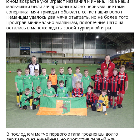
юном возрасте уже играют названия и имена. Пока наши
мальчишки были зачарованы красно-черными цветами
соперника, мяч трижды побывал в сетке наших ворот.
Неманцам удалось два мяча отыграть, но не более того.
Проиграв минимально миланцам, подопечные Латоша
остались в манеже ждать своей турнирной игры.
В последнем матче первого этапа гродненцы долго
держали счет ничейным, но пропустив первый мяч -