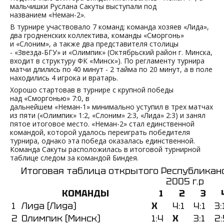
мальчишки Руслана Сакуты выступали под
названием «Неман-2».
В турнире участвовало 7 команд: команда хозяев «Лида»,
два гродненских коллектива, команды «Сморгонь»
и «Слоним», а также два представителя столицы
- «Звезда-БГУ» и «Олимпик» (Октябрьский район г. Минска,
входит в структуру ФК «Минск»). По регламенту турнира
матчи длились по 40 минут - 2 тайма по 20 минут, а в поле
находились 4 игрока и вратарь.
Хорошо стартовав в турнире с крупной победы
над «Сморгонью» 7:0, в
дальнейшем «Неман-1» минимально уступил в трех матчах
из пяти («Олимпик» 1:2, «Слоним» 2:3, «Лида» 2:3) и занял
пятое итоговое место. «Неман-2» стал единственной
командой, которой удалось переиграть победителя
турнира, однако эта победа оказалась единственной.
Команда Сакуты расположилась в итоговой турнирной
таблице следом за командой Биндея.
Итоговая таблица открытого Республикан
2005 г.р
КОМАНДЫ
1
2
3
1
Лида (Лида)
Х
4:1
4:1
3:
2
Олимпик (Минск)
1:4
Х
3:1
2: