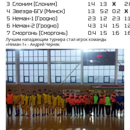
3
Слоним (Слоним)
1:4
1:3
Х
2:
4
Звезда-БГУ (Минск)
1:3
5:2
0:2
Х
5
Неман-1 (Гродно)
2:3
1:2
2:3
1:
6
Неман-2 (Гродно)
4:3
1:4
1:5
1:
7
Сморгонь (Сморгонь)
0:4
1:5
1:6
1:
Лучшим нападающим турнира стал игрок команды
«Неман-1» - Андрей Черняк.