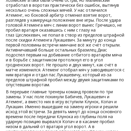
Хозяйские атаки были очень остры, но Малиевский
отработал в воротах практически без ошибок, вытянув
несколько очень сложных мячей. У нас отличился
Атеменг, но боковой арбитр отменил взятие ворот,
разглядев у камерунца положение вне игры. После удара
головой Атеменга мяч с линии ворот вынес Гречишко, не
пробил вратаря оказавшись с ним с глазу на
глаз Цеслюкевич, не попал в створ из пределов штрафной
после скидки Атеменга Лукашевич. За минуту до конца
первой половины встречи минчане всё же счёт открыли.
Активничавший больше остальных бразилец Диас
подоспел первым на добивание отбитого вратарём мяча
и в борьбе с защитником протолкнул его в угол
гродненских ворот. Не прошло и двух минут, как счёт в
матче изменился. Атеменг отобрал мяч у заводившегося с
ним вратаря и отдал пас Лукашевичу, который из-за
пределов штрафной пробил между двумя защитниками по
опустевшим воротам.
В перерыве главные тренеры команд провели по три
замены. У нас поле покинули Бабичев, Лукашевич и
Атеменг, а вместо них в игру вступили Клунок, Копач и
Лукашин. Именно вышедшие на замену игроки и решили
исход этой встречи. За девять минут до конца основного
времени после передачи Клунока из глубины поля на
ударную позицию вырвался Копач и в касание пробил
низом в дальний от вратаря угол ворот. А в