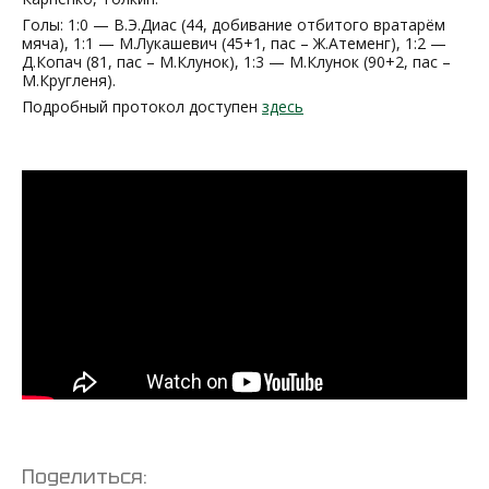
Голы: 1:0 — В.Э.Диас (44, добивание отбитого вратарём
мяча), 1:1 — М.Лукашевич (45+1, пас – Ж.Атеменг), 1:2 —
Д.Копач (81, пас – М.Клунок), 1:3 — М.Клунок (90+2, пас –
М.Кругленя).
Подробный протокол доступен
здесь
Поделиться: