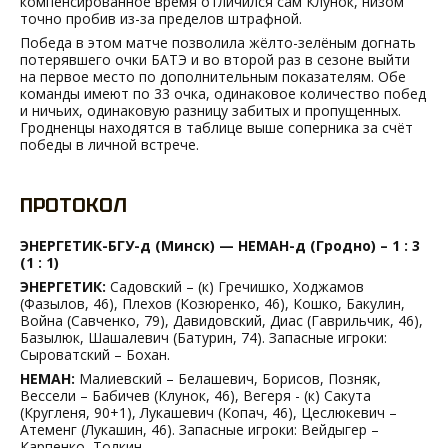
компенсированное время отличился сам Клунок, низом
точно пробив из-за пределов штрафной.
Победа в этом матче позволила жёлто-зелёным догнать
потерявшего очки БАТЭ и во второй раз в сезоне выйти
на первое место по дополнительным показателям. Обе
команды имеют по 33 очка, одинаковое количество побед
и ничьих, одинаковую разницу забитых и пропущенных.
Гродненцы находятся в таблице выше соперника за счёт
победы в личной встрече.
ПРОТОКОЛ
ЭНЕРГЕТИК-БГУ-д (Минск) — НЕМАН-д (Гродно) – 1 : 3
(1 : 1)
ЭНЕРГЕТИК:
Садовский – (к) Гречишко, Ходжамов
(Фазылов, 46), Плехов (Козюренко, 46), Кошко, Бакулин,
Война (Савченко, 79), Давидовский, Диас (Гаврильчик, 46),
Базылюк, Шашалевич (Батурин, 74). Запасные игроки:
Сыроватский – Бохан.
НЕМАН:
Малиевский – Белашевич, Борисов, Позняк,
Вессели – Бабичев (Клунок, 46), Вегеря - (к) Сакута
(Кругленя, 90+1), Лукашевич (Копач, 46), Цеслюкевич –
Атеменг (Лукашин, 46). Запасные игроки: Вейдыгер –
Карпенко, Толкин.