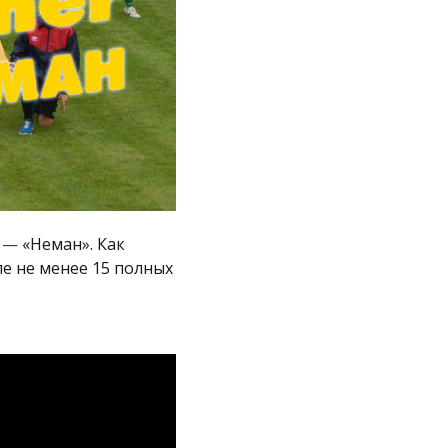
»
—
«Неман». Как
ле не менее 15 полных