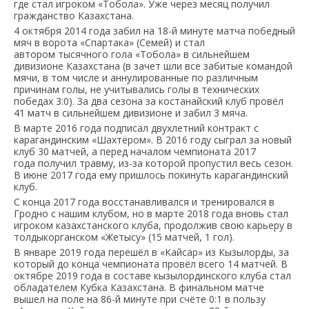
где стал игроком «Тобола». Уже через месяц получил
гражданство Казахстана.
4 октября 2014 года забил на 18-й минуте матча победный
мяч в ворота «Спартака» (Семей) и стал
автором тысячного гола «Тобола» в сильнейшем
дивизионе Казахстана (в зачет шли все забитые командой
мячи, в том числе и аннулированные по различным
причинам голы, не учитывались голы в технических
победах 3:0). За два сезона за костанайский клуб провёл
41 матч в сильнейшем дивизионе и забил 3 мяча.
В марте 2016 года подписал двухлетний контракт с
карагандинским «Шахтёром». В 2016 году сыграл за новый
клуб 30 матчей, а перед началом чемпионата 2017
года получил травму, из-за которой пропустил весь сезон.
В июне 2017 года ему пришлось покинуть карагандинский
клуб.
С конца 2017 года восстанавливался и тренировался в
Гродно с нашим клубом, но в марте 2018 года вновь стал
игроком казахстанского клуба, продолжив свою карьеру в
толдыкорганском «Жетысу» (15 матчей, 1 гол).
В январе 2019 года перешёл в «Кайсар» из Кызылорды, за
который до конца чемпионата провёл всего 14 матчей. В
октябре 2019 года в составе кызылординского клуба стал
обладателем Кубка Казахстана. В финальном матче
вышел на поле на 86-й минуте при счёте 0:1 в пользу