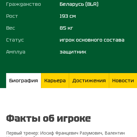
Гражданство
Беларусь (BLR)
Рост
193 см
Вес
85 кг
Статус
игрок основного состава
Амплуа
защитник
Биография
Карьера
Достижения
Новости
Факты об игроке
Первый тренер: Иосиф Францевич Разумович, Валентин