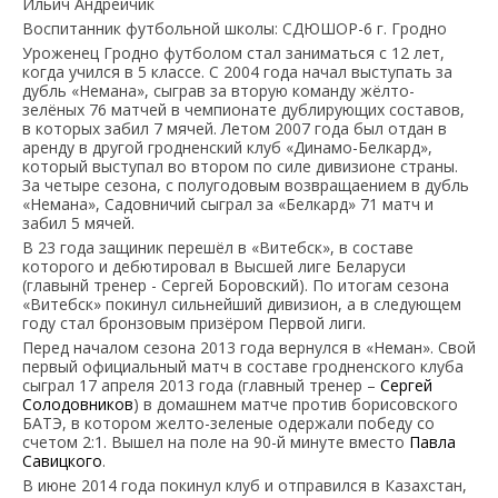
Ильич Андрейчик
Воспитанник футбольной школы: СДЮШОР-6 г. Гродно
Уроженец Гродно футболом стал заниматься с 12 лет,
когда учился в 5 классе. С 2004 года начал выступать за
дубль «Немана», сыграв за вторую команду жёлто-
зелёных 76 матчей в чемпионате дублирующих составов,
в которых забил 7 мячей. Летом 2007 года был отдан в
аренду в другой гродненский клуб «Динамо-Белкард»,
который выступал во втором по силе дивизионе страны.
За четыре сезона, с полугодовым возвращаением в дубль
«Немана», Садовничий сыграл за «Белкард» 71 матч и
забил 5 мячей.
В 23 года защиник перешёл в «Витебск», в составе
которого и дебютировал в Высшей лиге Беларуси
(главынй тренер - Сергей Боровский). По итогам сезона
«Витебск» покинул сильнейший дивизион, а в следующем
году стал бронзовым призёром Первой лиги.
Перед началом сезона 2013 года вернулся в «Неман». Свой
первый официальный матч в составе гродненского клуба
сыграл 17 апреля 2013 года (главный тренер –
Сергей
Солодовников
) в домашнем матче против борисовского
БАТЭ, в котором желто-зеленые одержали победу со
счетом 2:1. Вышел на поле на 90-й минуте вместо
Павла
Савицкого
.
В июне 2014 года покинул клуб и отправился в Казахстан,