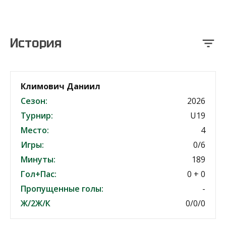
История
Климович Даниил
Сезон:
2026
Турнир:
U19
Место:
4
Игры:
0/6
Минуты:
189
Гол+Пас:
0 + 0
Пропущенные голы:
-
Ж/2Ж/К
0/0/0