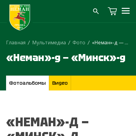
Главная
/
Мультимедиа
/
Фото
/
«Неман»-д — «Минск»-д
«Неман»-д — «Минск»-д
Фотоальбомы
Видео
«НЕМАН»-Д —