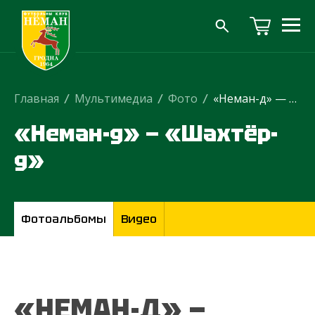
Главная
/
Мультимедиа
/
Фото
/
«Неман-д» — «Шахтёр-д»
«Неман-д» — «Шахтёр-
д»
Фотоальбомы
Видео
«НЕМАН-Д» —