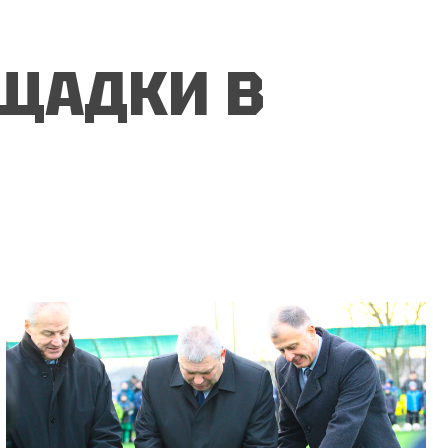
ДКИ
ЩАДКИ В
СК