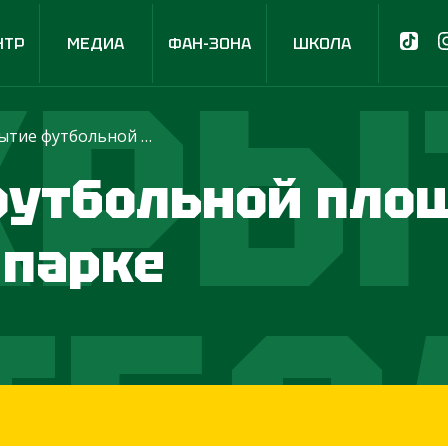
НТР
МЕДИА
ФАН-ЗОНА
ШКОЛА
КРЫ
Открытие футбольной площадки в Коложском парке
утбольной пло
 парке
ТБО