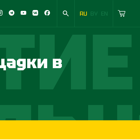
RU
BY
EN
ТИЕ
щадки в
ЛЬН