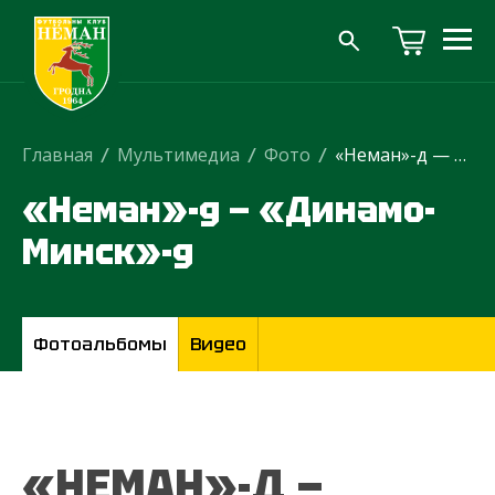
Главная
/
Мультимедиа
/
Фото
/
«Неман»-д — «Динамо-Минск»-д
«Неман»-д — «Динамо-
Минск»-д
Фотоальбомы
Видео
«НЕМАН»-Д —