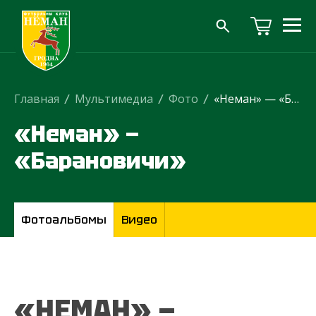
Главная
/
Мультимедиа
/
Фото
/
«Неман» — «Барановичи»
«Неман» —
«Барановичи»
Фотоальбомы
Видео
«НЕМАН» —