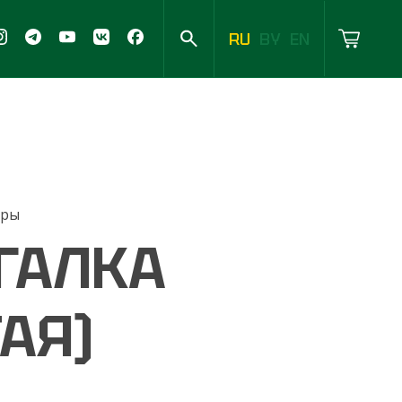
RU
BY
EN
иры
ГАЛКА
АЯ)